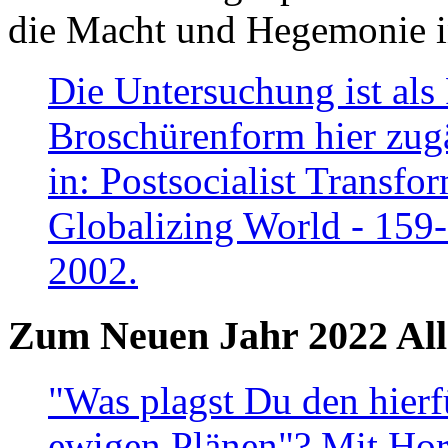
die Macht und Hegemonie in
Die Untersuchung ist als 
Broschürenform hier zugä
in: Postsocialist Transfo
Globalizing World - 159
2002.
Zum Neuen Jahr 2022 All
"Was plagst Du den hierf
ewigen Plänen"? Mit Hora