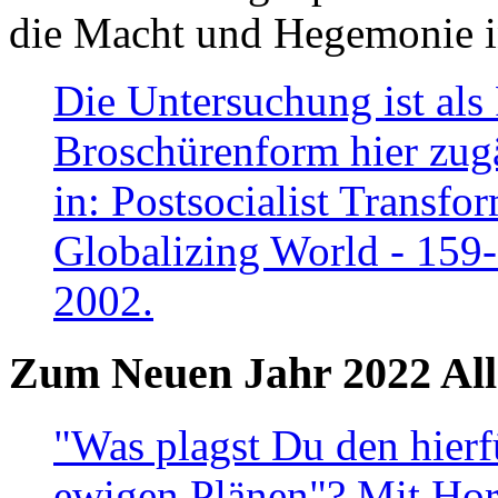
die Macht und Hegemonie in
Die Untersuchung ist als 
Broschürenform hier zugä
in: Postsocialist Transfo
Globalizing World - 159
2002.
Zum Neuen Jahr 2022 All
"Was plagst Du den hierf
ewigen Plänen"? Mit Hora