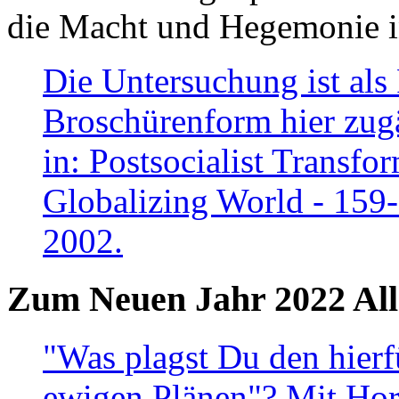
die Macht und Hegemonie in
Die Untersuchung ist als 
Broschürenform hier zugä
in: Postsocialist Transfo
Globalizing World - 159
2002.
Zum Neuen Jahr 2022 All
"Was plagst Du den hierf
ewigen Plänen"? Mit Hora