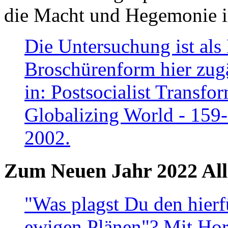
die Macht und Hegemonie in
Die Untersuchung ist als 
Broschürenform hier zugä
in: Postsocialist Transfo
Globalizing World - 159
2002.
Zum Neuen Jahr 2022 All
"Was plagst Du den hierf
ewigen Plänen"? Mit Hora