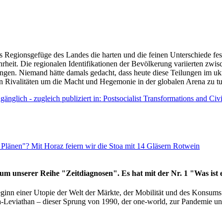
as Regionsgefüge des Landes die harten und die feinen Unterschiede fes
hrheit. Die regionalen Identifikationen der Bevölkerung variierten zwi
ngen. Niemand hätte damals gedacht, dass heute diese Teilungen im uk
 den Rivalitäten um die Macht und Hegemonie in der globalen Arena zu t
änglich - zugleich publiziert in: Postsocialist Transformations and Ci
Plänen"? Mit Horaz feiern wir die Stoa mit 14 Gläsern Rotwein
läum unserer Reihe "Zeitdiagnosen". Es hat mit der Nr. 1 "Was ist
eginn einer Utopie der Welt der Märkte, der Mobilität und des Konsu
viathan – dieser Sprung von 1990, der one-world, zur Pandemie und i