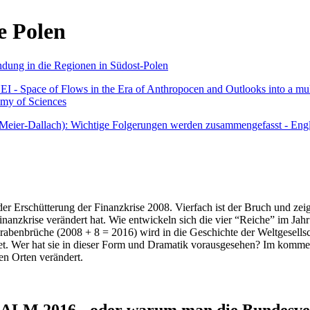
e Polen
undung in die Regionen in Südost-Polen
 - Space of Flows in the Era of Anthropocen and Outlooks into a mult
emy of Sciences
r Meier-Dallach): Wichtige Folgerungen werden zusammengefasst - Engl
der Erschütterung der Finanzkrise 2008. Vierfach ist der Bruch und zeig
 Finanzkrise verändert hat. Wie entwickeln sich die vier “Reiche” im J
abenbrüche (2008 + 8 = 2016) wird in die Geschichte der Weltgesellsch
itet. Wer hat sie in dieser Form und Dramatik vorausgesehen? Im komm
nen Orten verändert.
016 - oder warum man die Bundesverfa