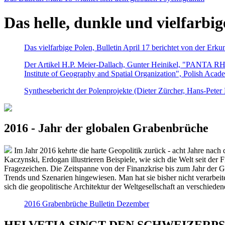
Das helle, dunkle und vielfarbig
Das vielfarbige Polen, Bulletin April 17 berichtet von der Erk
Der Artikel H.P. Meier-Dallach, Gunter Heinikel, "PANTA RHEI
Institute of Geography and Spatial Organization", Polish Acad
Synthesebericht der Polenprojekte (Dieter Zürcher, Hans-Pete
2016 - Jahr der globalen Grabenbrüche
Im Jahr 2016 kehrte die harte Geopolitik zurück - acht Jahre nach 
Kaczynski, Erdogan illustrieren Beispiele, wie sich die Welt seit der
Fragezeichen. Die Zeitspanne von der Finanzkrise bis zum Jahr der Gr
Trends und Szenarien hingewiesen. Man hat sie bisher nicht verarbe
sich die geopolitische Architektur der Weltgesellschaft an verschiede
2016 Grabenbrüche Bulletin Dezember
HELVETIA SINGT DEN SCHWEIZERPSALM 2