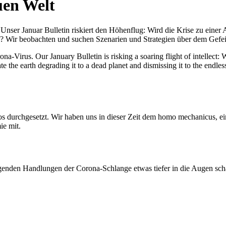
uen Welt
nser Januar Bulletin riskiert den Höhenflug: Wird die Krise zu einer 
All? Wir beobachten und suchen Szenarien und Strategien über dem Ge
-Virus. Our January Bulletin is risking a soaring flight of intellect: Wi
te the earth degrading it to a dead planet and dismissing it to the endl
os durchgesetzt. Wir haben uns in dieser Zeit dem homo mechanicus, e
ie mit.
genden Handlungen der Corona-Schlange etwas tiefer in die Augen sc