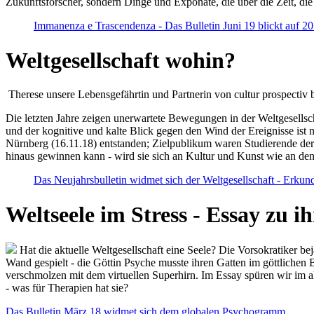
Zukunftsforscher, sondern Dinge und Exponate, die über die Zeit, di
Immanenza e Trascendenza - Das Bulletin Juni 19 blickt auf 2
Weltgesellschaft wohin?
Therese unsere Lebensgefährtin und Partnerin von cultur prospectiv b
Die letzten Jahre zeigen unerwartete Bewegungen in der Weltgesellscha
und der kognitive und kalte Blick gegen den Wind der Ereignisse ist 
Nürnberg (16.11.18) entstanden; Zielpublikum waren Studierende der
hinaus gewinnen kann - wird sie sich an Kultur und Kunst wie an d
Das Neujahrsbulletin widmet sich der Weltgesellschaft - Erkun
Weltseele im Stress - Essay zu 
Hat die aktuelle Weltgesellschaft eine Seele? Die Vorsokratiker b
Wand gespielt - die Göttin Psyche musste ihren Gatten im göttliche
verschmolzen mit dem virtuellen Superhirn. Im Essay spüren wir im 
- was für Therapien hat sie?
Das Bulletin März 18 widmet sich dem globalen Psychogramm