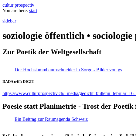
cultur prospectiv
You are here:
start
sidebar
soziologie öffentlich • sociologi
Zur Poetik der Weltgesellschaft
Der Hochstammbaumschneider in Sorge - Bilder von gs
DADA trifft DIGIT
https://www.culturprospectiv.ch/_media/gedicht_bulletin_februar_16-
Poesie statt Planimetrie - Trost der Poeti
Ein Beitrag zur Raumagenda Schweiz