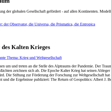
läum
ng der globalen Gesellschaft gefördert - auf allen Kontinenten. Modelle
 der Observator, die Universa, die Prismatica, die Entropica
 des Kalten Krieges
ante Thema: Krieg und Weltgesellschaft
en um und treten an die Stelle des Alptraums der Pandemie. Der Traum v
ten zeichnen sich ab. Die Epoche Kalter Krieg hat seinen Ableger bis 
d. Die Stiftung zur Förderung der Forschung zur Weltgesellschaft hat
 und die Ergebnisse publiziert: The Return of Geopolitics: Albert J. Be