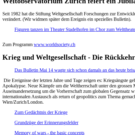
Weltobservatorium Zürich feiert ein Jubi
Seit 1982 hat die Stiftung Weltgesellschaft Forschungen zur Entwicklu
verändert. (Wir widmen später dem Ereignis ein spezielles Bulletin).
Figuren tanzen im Theater Stadelhofen im Chor zum Welttheater:
Zum Programm
www.worldsociety.ch
Krieg und Weltgesellschaft - Die Rückkehr
Das Bulletin Mai 14 wagte sich schon damals an das heute bris
Die Ereignisse der letzten Jahre und Tage zeigen es: Kriegsängste geh
Apokalypse. Neue Kämpfe um die Weltherrschaft unter den grossen Mäch
Auseinandersetzung um die Vorherrschaft zum globalen Gegensatz wir
internationalen Austausch als return of geopolitics zum Thema gemacht
Wien/Zurich/London.
Zum Gedächtnis der Kriege
Grundzüge der Erinnerungsfelder
Memory of wars - the basic concepts