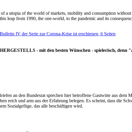
g of a utopia of the world of markets, mobility and consumption withou
 this leap from 1990, the one-world, to the pandemic and its consequenc
 Bulletin IV der Serie zur Corona-Krise ist erschienen, 6 Seiten
RGESTELLS - mit den besten Wünschen - spielerisch, denn "all
Briefen an den Bundesrat sprechen hier betroffene Gastwirte aus dem Mi
hen reich und arm aus der Erfahrung belegen. Es scheint, dass die Sc
nem Sozialgefüge, das alle beschäftigen wird.