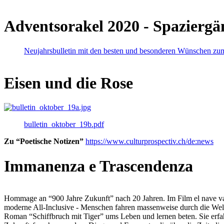
Adventsorakel 2020 - Spaziergä
Neujahrsbulletin mit den besten und besonderen Wünschen zu
Eisen und die Rose
bulletin_oktober_19b.pdf
Zu “Poetische Notizen”
https://www.culturprospectiv.ch/de:news
Immanenza e Trascendenza
Hommage an “900 Jahre Zukunft” nach 20 Jahren. Im Film el nave va lies
moderne All-Inclusive - Menschen fahren massenweise durch die Weltm
Roman “Schiffbruch mit Tiger” ums Leben und lernen beten. Sie erfah