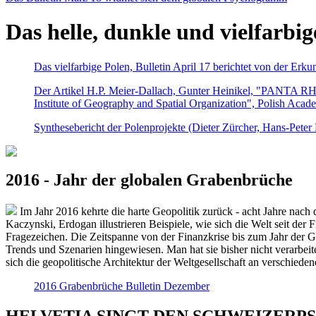
Das helle, dunkle und vielfarbig
Das vielfarbige Polen, Bulletin April 17 berichtet von der Erk
Der Artikel H.P. Meier-Dallach, Gunter Heinikel, "PANTA RHEI
Institute of Geography and Spatial Organization", Polish Acad
Synthesebericht der Polenprojekte (Dieter Zürcher, Hans-Pete
2016 - Jahr der globalen Grabenbrüche
Im Jahr 2016 kehrte die harte Geopolitik zurück - acht Jahre nach 
Kaczynski, Erdogan illustrieren Beispiele, wie sich die Welt seit der
Fragezeichen. Die Zeitspanne von der Finanzkrise bis zum Jahr der Gr
Trends und Szenarien hingewiesen. Man hat sie bisher nicht verarbe
sich die geopolitische Architektur der Weltgesellschaft an verschiede
2016 Grabenbrüche Bulletin Dezember
HELVETIA SINGT DEN SCHWEIZERPSALM 2