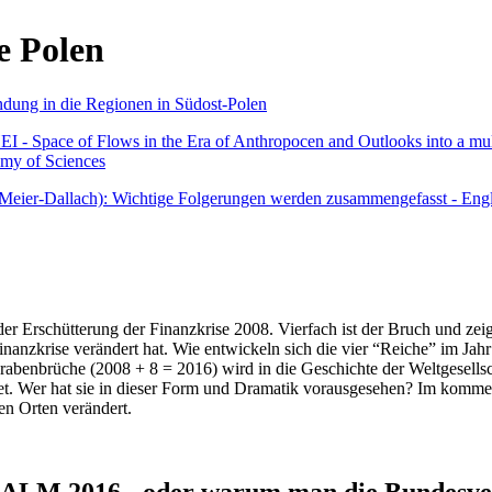
e Polen
undung in die Regionen in Südost-Polen
 - Space of Flows in the Era of Anthropocen and Outlooks into a mult
emy of Sciences
r Meier-Dallach): Wichtige Folgerungen werden zusammengefasst - Engl
der Erschütterung der Finanzkrise 2008. Vierfach ist der Bruch und zeig
 Finanzkrise verändert hat. Wie entwickeln sich die vier “Reiche” im J
abenbrüche (2008 + 8 = 2016) wird in die Geschichte der Weltgesellsch
itet. Wer hat sie in dieser Form und Dramatik vorausgesehen? Im komm
nen Orten verändert.
016 - oder warum man die Bundesverfa