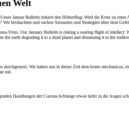
uen Welt
nser Januar Bulletin riskiert den Höhenflug: Wird die Krise zu einer 
All? Wir beobachten und suchen Szenarien und Strategien über dem Ge
-Virus. Our January Bulletin is risking a soaring flight of intellect: Wi
te the earth degrading it to a dead planet and dismissing it to the endl
os durchgesetzt. Wir haben uns in dieser Zeit dem homo mechanicus, e
ie mit.
genden Handlungen der Corona-Schlange etwas tiefer in die Augen sc