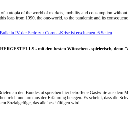
g of a utopia of the world of markets, mobility and consumption withou
 this leap from 1990, the one-world, to the pandemic and its consequenc
 Bulletin IV der Serie zur Corona-Krise ist erschienen, 6 Seiten
RGESTELLS - mit den besten Wünschen - spielerisch, denn "all
Briefen an den Bundesrat sprechen hier betroffene Gastwirte aus dem Mi
hen reich und arm aus der Erfahrung belegen. Es scheint, dass die Sc
nem Sozialgefüge, das alle beschäftigen wird.