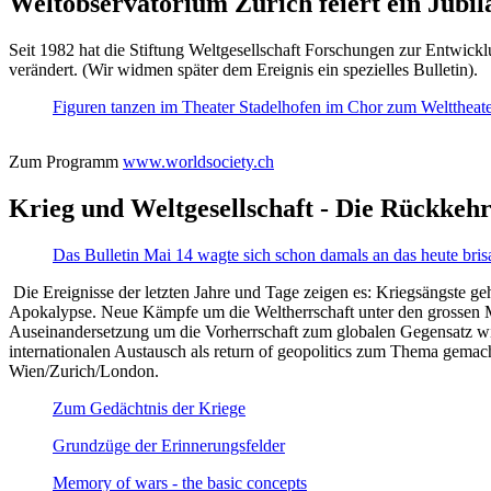
Weltobservatorium Zürich feiert ein Jubi
Seit 1982 hat die Stiftung Weltgesellschaft Forschungen zur Entwicklu
verändert. (Wir widmen später dem Ereignis ein spezielles Bulletin).
Figuren tanzen im Theater Stadelhofen im Chor zum Welttheater:
Zum Programm
www.worldsociety.ch
Krieg und Weltgesellschaft - Die Rückkehr
Das Bulletin Mai 14 wagte sich schon damals an das heute bris
Die Ereignisse der letzten Jahre und Tage zeigen es: Kriegsängste geh
Apokalypse. Neue Kämpfe um die Weltherrschaft unter den grossen Mäch
Auseinandersetzung um die Vorherrschaft zum globalen Gegensatz wir
internationalen Austausch als return of geopolitics zum Thema gemacht
Wien/Zurich/London.
Zum Gedächtnis der Kriege
Grundzüge der Erinnerungsfelder
Memory of wars - the basic concepts