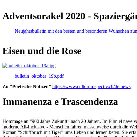
Adventsorakel 2020 - Spaziergä
Neujahrsbulletin mit den besten und besonderen Wünschen zu
Eisen und die Rose
bulletin_oktober_19b.pdf
Zu “Poetische Notizen”
https://www.culturprospectiv.ch/de:news
Immanenza e Trascendenza
Hommage an “900 Jahre Zukunft” nach 20 Jahren. Im Film el nave va lies
moderne All-Inclusive - Menschen fahren massenweise durch die Weltm
Roman “Schiffbruch mit Tiger” ums Leben und lernen beten. Sie erfah