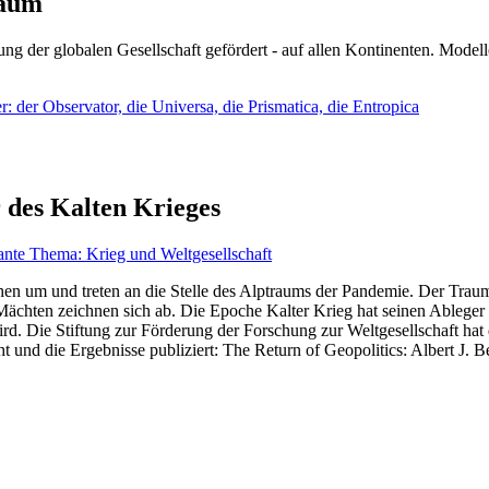
läum
ng der globalen Gesellschaft gefördert - auf allen Kontinenten. Modelle
 der Observator, die Universa, die Prismatica, die Entropica
 des Kalten Krieges
ante Thema: Krieg und Weltgesellschaft
en um und treten an die Stelle des Alptraums der Pandemie. Der Traum v
ten zeichnen sich ab. Die Epoche Kalter Krieg hat seinen Ableger bis 
d. Die Stiftung zur Förderung der Forschung zur Weltgesellschaft hat
 und die Ergebnisse publiziert: The Return of Geopolitics: Albert J. Be