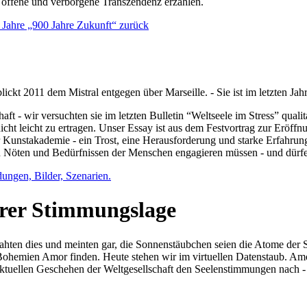
e offene und verborgene Transzendenz erzählen.
0 Jahre „900 Jahre Zukunft“ zurück
lickt 2011 dem Mistral entgegen über Marseille. - Sie ist im letzten J
ft - wir versuchten sie im letzten Bulletin “Weltseele im Stress” qual
nicht leicht zu ertragen. Unser Essay ist aus dem Festvortrag zur Eröf
 Kunstakademie - ein Trost, eine Herausforderung und starke Erfahrun
en Nöten und Bedürfnissen der Menschen engagieren müssen - und dürf
dungen, Bilder, Szenarien.
ihrer Stimmungslage
ejahten dies und meinten gar, die Sonnenstäubchen seien die Atome der
n Bohemien Amor finden. Heute stehen wir im virtuellen Datenstaub. Am
aktuellen Geschehen der Weltgesellschaft den Seelenstimmungen nach - 