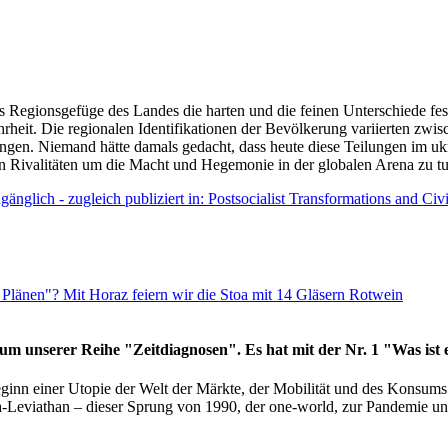
as Regionsgefüge des Landes die harten und die feinen Unterschiede fes
hrheit. Die regionalen Identifikationen der Bevölkerung variierten zwi
ngen. Niemand hätte damals gedacht, dass heute diese Teilungen im uk
 den Rivalitäten um die Macht und Hegemonie in der globalen Arena zu t
änglich - zugleich publiziert in: Postsocialist Transformations and Ci
Plänen"? Mit Horaz feiern wir die Stoa mit 14 Gläsern Rotwein
läum unserer Reihe "Zeitdiagnosen". Es hat mit der Nr. 1 "Was ist
eginn einer Utopie der Welt der Märkte, der Mobilität und des Konsu
viathan – dieser Sprung von 1990, der one-world, zur Pandemie und i