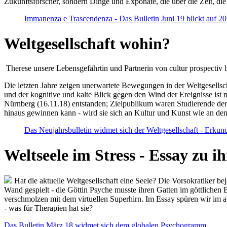
Zukunftsforscher, sondern Dinge und Exponate, die über die Zeit, di
Immanenza e Trascendenza - Das Bulletin Juni 19 blickt auf 2
Weltgesellschaft wohin?
Therese unsere Lebensgefährtin und Partnerin von cultur prospectiv b
Die letzten Jahre zeigen unerwartete Bewegungen in der Weltgesellscha
und der kognitive und kalte Blick gegen den Wind der Ereignisse ist 
Nürnberg (16.11.18) entstanden; Zielpublikum waren Studierende der
hinaus gewinnen kann - wird sie sich an Kultur und Kunst wie an d
Das Neujahrsbulletin widmet sich der Weltgesellschaft - Erkun
Weltseele im Stress - Essay zu 
Hat die aktuelle Weltgesellschaft eine Seele? Die Vorsokratiker b
Wand gespielt - die Göttin Psyche musste ihren Gatten im göttliche
verschmolzen mit dem virtuellen Superhirn. Im Essay spüren wir im 
- was für Therapien hat sie?
Das Bulletin März 18 widmet sich dem globalen Psychogramm