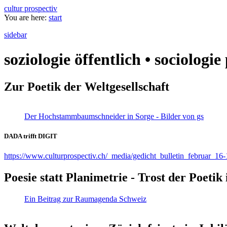
cultur prospectiv
You are here:
start
sidebar
soziologie öffentlich • sociologi
Zur Poetik der Weltgesellschaft
Der Hochstammbaumschneider in Sorge - Bilder von gs
DADA trifft DIGIT
https://www.culturprospectiv.ch/_media/gedicht_bulletin_februar_16-
Poesie statt Planimetrie - Trost der Poeti
Ein Beitrag zur Raumagenda Schweiz