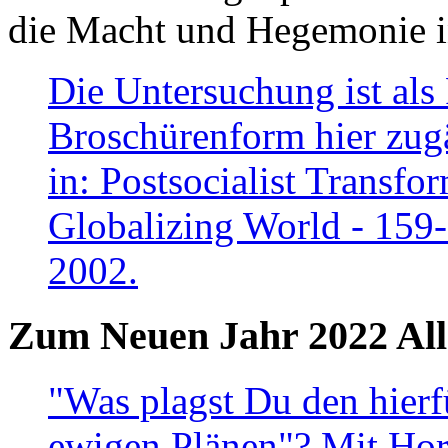
die Macht und Hegemonie in
Die Untersuchung ist als 
Broschürenform hier zugä
in: Postsocialist Transfo
Globalizing World - 159
2002.
Zum Neuen Jahr 2022 All
"Was plagst Du den hierf
ewigen Plänen"? Mit Hora