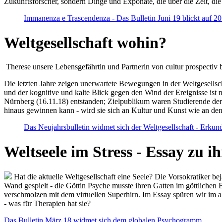
Zukunftsforscher, sondern Dinge und Exponate, die über die Zeit, di
Immanenza e Trascendenza - Das Bulletin Juni 19 blickt auf 2
Weltgesellschaft wohin?
Therese unsere Lebensgefährtin und Partnerin von cultur prospectiv b
Die letzten Jahre zeigen unerwartete Bewegungen in der Weltgesellscha
und der kognitive und kalte Blick gegen den Wind der Ereignisse ist 
Nürnberg (16.11.18) entstanden; Zielpublikum waren Studierende der
hinaus gewinnen kann - wird sie sich an Kultur und Kunst wie an d
Das Neujahrsbulletin widmet sich der Weltgesellschaft - Erkun
Weltseele im Stress - Essay zu 
Hat die aktuelle Weltgesellschaft eine Seele? Die Vorsokratiker b
Wand gespielt - die Göttin Psyche musste ihren Gatten im göttliche
verschmolzen mit dem virtuellen Superhirn. Im Essay spüren wir im 
- was für Therapien hat sie?
Das Bulletin März 18 widmet sich dem globalen Psychogramm