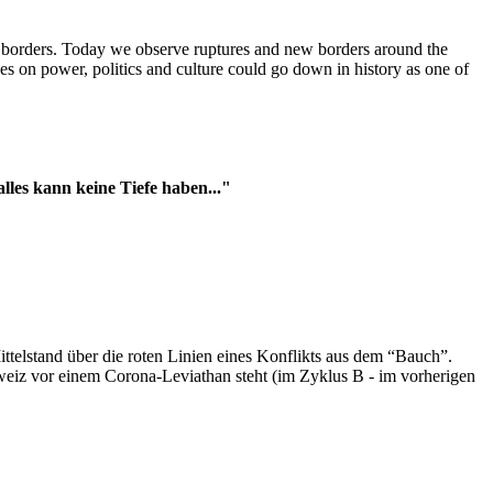
t borders. Today we observe ruptures and new borders around the
es on power, politics and culture could go down in history as one of
es kann keine Tiefe haben..."
ttelstand über die roten Linien eines Konflikts aus dem “Bauch”.
hweiz vor einem Corona-Leviathan steht (im Zyklus B - im vorherigen