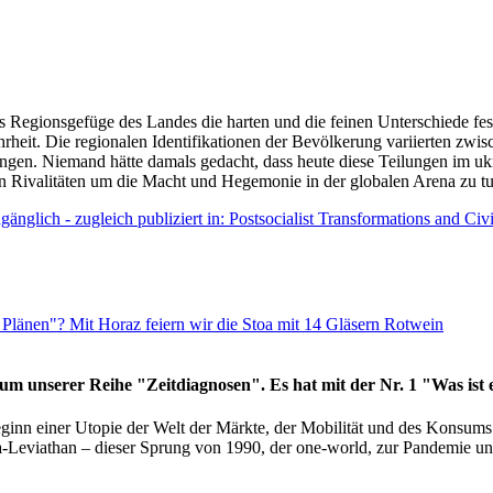
as Regionsgefüge des Landes die harten und die feinen Unterschiede fes
hrheit. Die regionalen Identifikationen der Bevölkerung variierten zwi
ngen. Niemand hätte damals gedacht, dass heute diese Teilungen im uk
 den Rivalitäten um die Macht und Hegemonie in der globalen Arena zu t
änglich - zugleich publiziert in: Postsocialist Transformations and Ci
Plänen"? Mit Horaz feiern wir die Stoa mit 14 Gläsern Rotwein
läum unserer Reihe "Zeitdiagnosen". Es hat mit der Nr. 1 "Was ist
eginn einer Utopie der Welt der Märkte, der Mobilität und des Konsu
viathan – dieser Sprung von 1990, der one-world, zur Pandemie und i