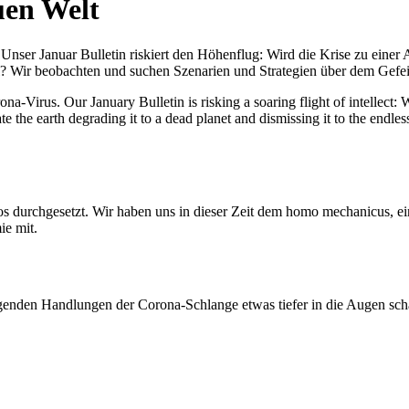
uen Welt
nser Januar Bulletin riskiert den Höhenflug: Wird die Krise zu einer 
All? Wir beobachten und suchen Szenarien und Strategien über dem Ge
-Virus. Our January Bulletin is risking a soaring flight of intellect: Wi
te the earth degrading it to a dead planet and dismissing it to the endl
os durchgesetzt. Wir haben uns in dieser Zeit dem homo mechanicus, e
ie mit.
genden Handlungen der Corona-Schlange etwas tiefer in die Augen sc