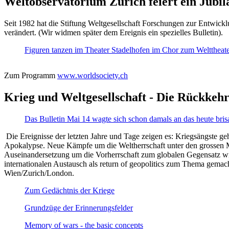
Weltobservatorium Zürich feiert ein Jubi
Seit 1982 hat die Stiftung Weltgesellschaft Forschungen zur Entwicklu
verändert. (Wir widmen später dem Ereignis ein spezielles Bulletin).
Figuren tanzen im Theater Stadelhofen im Chor zum Welttheater:
Zum Programm
www.worldsociety.ch
Krieg und Weltgesellschaft - Die Rückkehr
Das Bulletin Mai 14 wagte sich schon damals an das heute bris
Die Ereignisse der letzten Jahre und Tage zeigen es: Kriegsängste geh
Apokalypse. Neue Kämpfe um die Weltherrschaft unter den grossen Mäch
Auseinandersetzung um die Vorherrschaft zum globalen Gegensatz wir
internationalen Austausch als return of geopolitics zum Thema gemacht
Wien/Zurich/London.
Zum Gedächtnis der Kriege
Grundzüge der Erinnerungsfelder
Memory of wars - the basic concepts