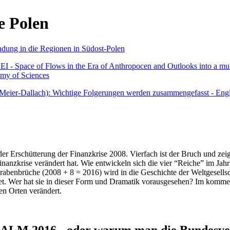
e Polen
undung in die Regionen in Südost-Polen
 - Space of Flows in the Era of Anthropocen and Outlooks into a mult
emy of Sciences
r Meier-Dallach): Wichtige Folgerungen werden zusammengefasst - Engl
der Erschütterung der Finanzkrise 2008. Vierfach ist der Bruch und zeig
 Finanzkrise verändert hat. Wie entwickeln sich die vier “Reiche” im J
abenbrüche (2008 + 8 = 2016) wird in die Geschichte der Weltgesellsch
itet. Wer hat sie in dieser Form und Dramatik vorausgesehen? Im komm
nen Orten verändert.
016 - oder warum man die Bundesverfa