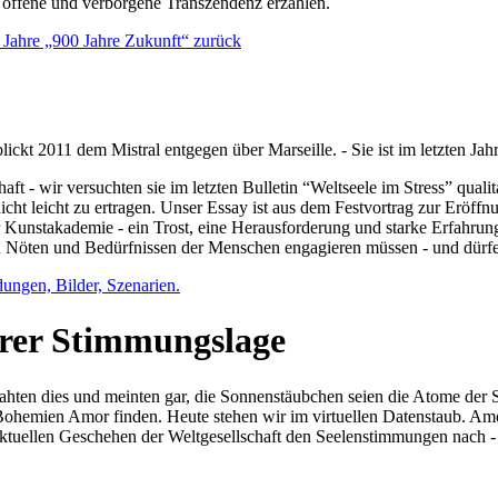
e offene und verborgene Transzendenz erzählen.
0 Jahre „900 Jahre Zukunft“ zurück
lickt 2011 dem Mistral entgegen über Marseille. - Sie ist im letzten J
ft - wir versuchten sie im letzten Bulletin “Weltseele im Stress” qual
nicht leicht zu ertragen. Unser Essay ist aus dem Festvortrag zur Eröf
 Kunstakademie - ein Trost, eine Herausforderung und starke Erfahrun
en Nöten und Bedürfnissen der Menschen engagieren müssen - und dürf
dungen, Bilder, Szenarien.
ihrer Stimmungslage
ejahten dies und meinten gar, die Sonnenstäubchen seien die Atome der
n Bohemien Amor finden. Heute stehen wir im virtuellen Datenstaub. Am
aktuellen Geschehen der Weltgesellschaft den Seelenstimmungen nach - 