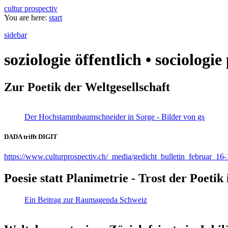
cultur prospectiv
You are here:
start
sidebar
soziologie öffentlich • sociologi
Zur Poetik der Weltgesellschaft
Der Hochstammbaumschneider in Sorge - Bilder von gs
DADA trifft DIGIT
https://www.culturprospectiv.ch/_media/gedicht_bulletin_februar_16-
Poesie statt Planimetrie - Trost der Poeti
Ein Beitrag zur Raumagenda Schweiz