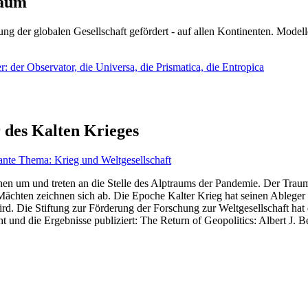
läum
ng der globalen Gesellschaft gefördert - auf allen Kontinenten. Modelle
 der Observator, die Universa, die Prismatica, die Entropica
 des Kalten Krieges
ante Thema: Krieg und Weltgesellschaft
en um und treten an die Stelle des Alptraums der Pandemie. Der Traum v
ten zeichnen sich ab. Die Epoche Kalter Krieg hat seinen Ableger bis 
d. Die Stiftung zur Förderung der Forschung zur Weltgesellschaft hat
 und die Ergebnisse publiziert: The Return of Geopolitics: Albert J. Be