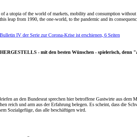
g of a utopia of the world of markets, mobility and consumption withou
 this leap from 1990, the one-world, to the pandemic and its consequenc
 Bulletin IV der Serie zur Corona-Krise ist erschienen, 6 Seiten
RGESTELLS - mit den besten Wünschen - spielerisch, denn "all
Briefen an den Bundesrat sprechen hier betroffene Gastwirte aus dem Mi
hen reich und arm aus der Erfahrung belegen. Es scheint, dass die Sc
nem Sozialgefüge, das alle beschäftigen wird.