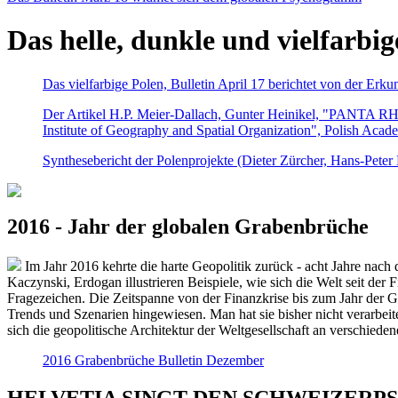
Das helle, dunkle und vielfarbig
Das vielfarbige Polen, Bulletin April 17 berichtet von der Erk
Der Artikel H.P. Meier-Dallach, Gunter Heinikel, "PANTA RHEI
Institute of Geography and Spatial Organization", Polish Acad
Synthesebericht der Polenprojekte (Dieter Zürcher, Hans-Pete
2016 - Jahr der globalen Grabenbrüche
Im Jahr 2016 kehrte die harte Geopolitik zurück - acht Jahre nach 
Kaczynski, Erdogan illustrieren Beispiele, wie sich die Welt seit der
Fragezeichen. Die Zeitspanne von der Finanzkrise bis zum Jahr der Gr
Trends und Szenarien hingewiesen. Man hat sie bisher nicht verarbe
sich die geopolitische Architektur der Weltgesellschaft an verschiede
2016 Grabenbrüche Bulletin Dezember
HELVETIA SINGT DEN SCHWEIZERPSALM 2