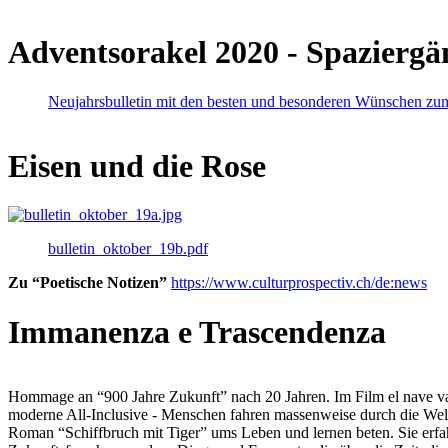
Adventsorakel 2020 - Spaziergä
Neujahrsbulletin mit den besten und besonderen Wünschen zu
Eisen und die Rose
bulletin_oktober_19b.pdf
Zu “Poetische Notizen”
https://www.culturprospectiv.ch/de:news
Immanenza e Trascendenza
Hommage an “900 Jahre Zukunft” nach 20 Jahren. Im Film el nave va lies
moderne All-Inclusive - Menschen fahren massenweise durch die Weltm
Roman “Schiffbruch mit Tiger” ums Leben und lernen beten. Sie erfah