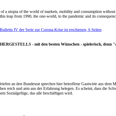
g of a utopia of the world of markets, mobility and consumption withou
 this leap from 1990, the one-world, to the pandemic and its consequenc
 Bulletin IV der Serie zur Corona-Krise ist erschienen, 6 Seiten
RGESTELLS - mit den besten Wünschen - spielerisch, denn "all
Briefen an den Bundesrat sprechen hier betroffene Gastwirte aus dem Mi
hen reich und arm aus der Erfahrung belegen. Es scheint, dass die Sc
nem Sozialgefüge, das alle beschäftigen wird.