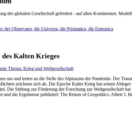
läum
ng der globalen Gesellschaft gefördert - auf allen Kontinenten. Modelle
 der Observator, die Universa, die Prismatica, die Entropica
 des Kalten Krieges
ante Thema: Krieg und Weltgesellschaft
en um und treten an die Stelle des Alptraums der Pandemie. Der Traum v
ten zeichnen sich ab. Die Epoche Kalter Krieg hat seinen Ableger bis 
d. Die Stiftung zur Förderung der Forschung zur Weltgesellschaft hat
 und die Ergebnisse publiziert: The Return of Geopolitics: Albert J. Be