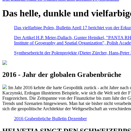
Das helle, dunkle und vielfarbig
Das vielfarbige Polen, Bulletin April 17 berichtet von der Erk
Der Artikel H.P. Meier-Dallach, Gunter Heinikel, "PANTA RHEI
Institute of Geography and Spatial Organization", Polish Acad
Synthesebericht der Polenprojekte (Dieter Zürcher, Hans-Pete
2016 - Jahr der globalen Grabenbrüche
Im Jahr 2016 kehrte die harte Geopolitik zurück - acht Jahre nach 
Kaczynski, Erdogan illustrieren Beispiele, wie sich die Welt seit der
Fragezeichen. Die Zeitspanne von der Finanzkrise bis zum Jahr der Gr
Trends und Szenarien hingewiesen. Man hat sie bisher nicht verarbe
sich die geopolitische Architektur der Weltgesellschaft an verschiede
2016 Grabenbrüche Bulletin Dezember
HELVETIA SINGT DEN SCHWEIZERPSALM 2