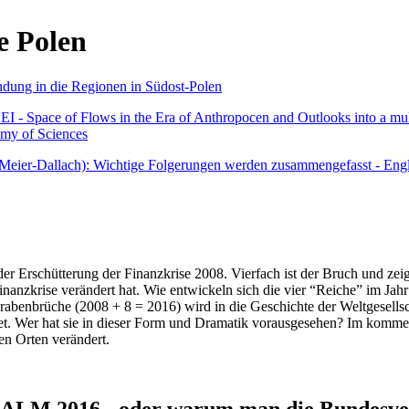
e Polen
undung in die Regionen in Südost-Polen
 - Space of Flows in the Era of Anthropocen and Outlooks into a mult
emy of Sciences
r Meier-Dallach): Wichtige Folgerungen werden zusammengefasst - Engl
der Erschütterung der Finanzkrise 2008. Vierfach ist der Bruch und zeig
 Finanzkrise verändert hat. Wie entwickeln sich die vier “Reiche” im J
abenbrüche (2008 + 8 = 2016) wird in die Geschichte der Weltgesellsch
itet. Wer hat sie in dieser Form und Dramatik vorausgesehen? Im komm
nen Orten verändert.
016 - oder warum man die Bundesverfa