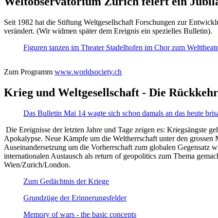
Weltobservatorium Zürich feiert ein Jubi
Seit 1982 hat die Stiftung Weltgesellschaft Forschungen zur Entwicklu
verändert. (Wir widmen später dem Ereignis ein spezielles Bulletin).
Figuren tanzen im Theater Stadelhofen im Chor zum Welttheater:
Zum Programm
www.worldsociety.ch
Krieg und Weltgesellschaft - Die Rückkehr
Das Bulletin Mai 14 wagte sich schon damals an das heute bris
Die Ereignisse der letzten Jahre und Tage zeigen es: Kriegsängste geh
Apokalypse. Neue Kämpfe um die Weltherrschaft unter den grossen Mäch
Auseinandersetzung um die Vorherrschaft zum globalen Gegensatz wir
internationalen Austausch als return of geopolitics zum Thema gemacht
Wien/Zurich/London.
Zum Gedächtnis der Kriege
Grundzüge der Erinnerungsfelder
Memory of wars - the basic concepts