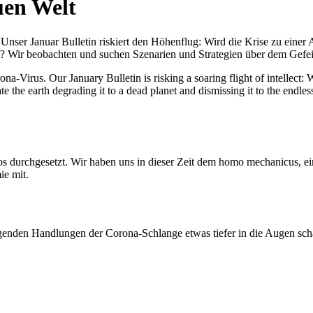
uen Welt
nser Januar Bulletin riskiert den Höhenflug: Wird die Krise zu einer 
All? Wir beobachten und suchen Szenarien und Strategien über dem Ge
-Virus. Our January Bulletin is risking a soaring flight of intellect: Wi
te the earth degrading it to a dead planet and dismissing it to the endl
os durchgesetzt. Wir haben uns in dieser Zeit dem homo mechanicus, e
ie mit.
genden Handlungen der Corona-Schlange etwas tiefer in die Augen sc