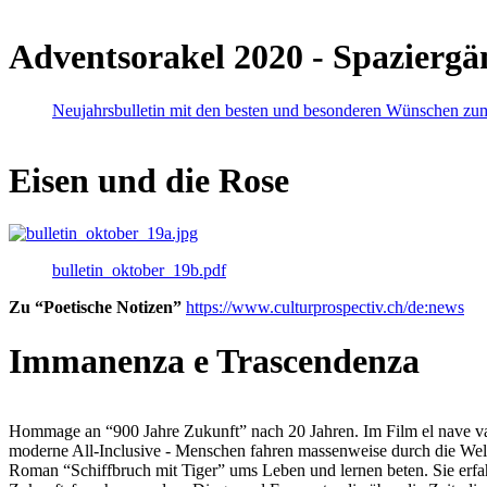
Adventsorakel 2020 - Spaziergä
Neujahrsbulletin mit den besten und besonderen Wünschen zu
Eisen und die Rose
bulletin_oktober_19b.pdf
Zu “Poetische Notizen”
https://www.culturprospectiv.ch/de:news
Immanenza e Trascendenza
Hommage an “900 Jahre Zukunft” nach 20 Jahren. Im Film el nave va lies
moderne All-Inclusive - Menschen fahren massenweise durch die Weltm
Roman “Schiffbruch mit Tiger” ums Leben und lernen beten. Sie erfah