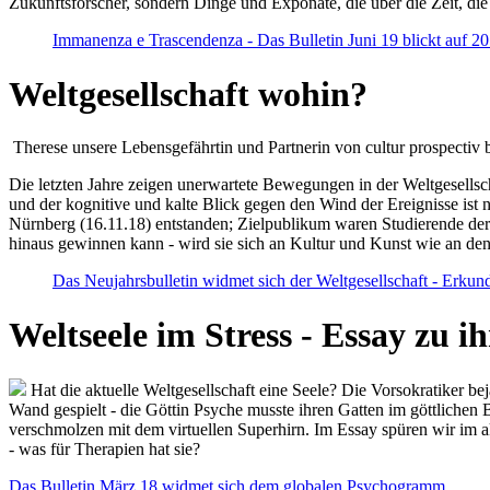
Zukunftsforscher, sondern Dinge und Exponate, die über die Zeit, di
Immanenza e Trascendenza - Das Bulletin Juni 19 blickt auf 2
Weltgesellschaft wohin?
Therese unsere Lebensgefährtin und Partnerin von cultur prospectiv b
Die letzten Jahre zeigen unerwartete Bewegungen in der Weltgesellscha
und der kognitive und kalte Blick gegen den Wind der Ereignisse ist 
Nürnberg (16.11.18) entstanden; Zielpublikum waren Studierende der
hinaus gewinnen kann - wird sie sich an Kultur und Kunst wie an d
Das Neujahrsbulletin widmet sich der Weltgesellschaft - Erkun
Weltseele im Stress - Essay zu 
Hat die aktuelle Weltgesellschaft eine Seele? Die Vorsokratiker b
Wand gespielt - die Göttin Psyche musste ihren Gatten im göttliche
verschmolzen mit dem virtuellen Superhirn. Im Essay spüren wir im 
- was für Therapien hat sie?
Das Bulletin März 18 widmet sich dem globalen Psychogramm