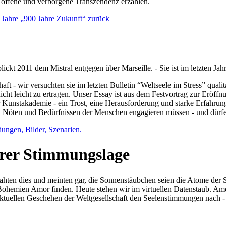
e offene und verborgene Transzendenz erzählen.
0 Jahre „900 Jahre Zukunft“ zurück
lickt 2011 dem Mistral entgegen über Marseille. - Sie ist im letzten J
ft - wir versuchten sie im letzten Bulletin “Weltseele im Stress” qual
nicht leicht zu ertragen. Unser Essay ist aus dem Festvortrag zur Eröf
 Kunstakademie - ein Trost, eine Herausforderung und starke Erfahrun
en Nöten und Bedürfnissen der Menschen engagieren müssen - und dürf
dungen, Bilder, Szenarien.
ihrer Stimmungslage
ejahten dies und meinten gar, die Sonnenstäubchen seien die Atome der
n Bohemien Amor finden. Heute stehen wir im virtuellen Datenstaub. Am
aktuellen Geschehen der Weltgesellschaft den Seelenstimmungen nach - 