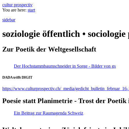
cultur prospectiv
You are here:
start
sidebar
soziologie öffentlich • sociologi
Zur Poetik der Weltgesellschaft
Der Hochstammbaumschneider in Sorge - Bilder von gs
DADA trifft DIGIT
https://www.culturprospectiv.ch/_media/gedicht_bulletin_februar_16-
Poesie statt Planimetrie - Trost der Poeti
Ein Beitrag zur Raumagenda Schweiz