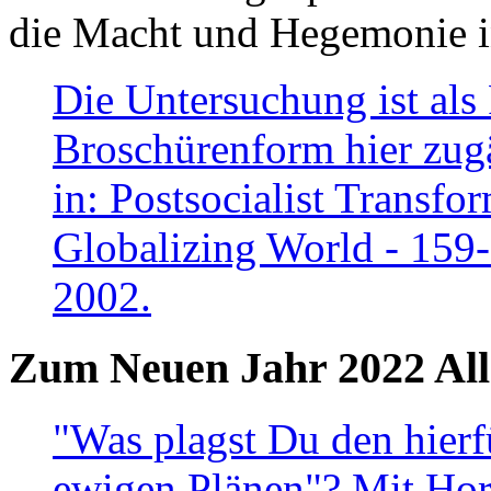
die Macht und Hegemonie in
Die Untersuchung ist als 
Broschürenform hier zugä
in: Postsocialist Transfo
Globalizing World - 159
2002.
Zum Neuen Jahr 2022 All
"Was plagst Du den hierf
ewigen Plänen"? Mit Hora