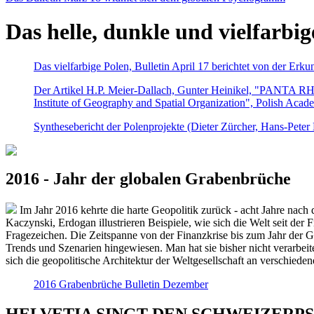
Das helle, dunkle und vielfarbig
Das vielfarbige Polen, Bulletin April 17 berichtet von der Erk
Der Artikel H.P. Meier-Dallach, Gunter Heinikel, "PANTA RHEI
Institute of Geography and Spatial Organization", Polish Acad
Synthesebericht der Polenprojekte (Dieter Zürcher, Hans-Pete
2016 - Jahr der globalen Grabenbrüche
Im Jahr 2016 kehrte die harte Geopolitik zurück - acht Jahre nach 
Kaczynski, Erdogan illustrieren Beispiele, wie sich die Welt seit der
Fragezeichen. Die Zeitspanne von der Finanzkrise bis zum Jahr der Gr
Trends und Szenarien hingewiesen. Man hat sie bisher nicht verarbe
sich die geopolitische Architektur der Weltgesellschaft an verschiede
2016 Grabenbrüche Bulletin Dezember
HELVETIA SINGT DEN SCHWEIZERPSALM 2