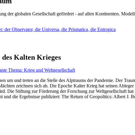
läum
ng der globalen Gesellschaft gefördert - auf allen Kontinenten. Modelle
 der Observator, die Universa, die Prismatica, die Entropica
 des Kalten Krieges
ante Thema: Krieg und Weltgesellschaft
en um und treten an die Stelle des Alptraums der Pandemie. Der Traum v
ten zeichnen sich ab. Die Epoche Kalter Krieg hat seinen Ableger bis 
d. Die Stiftung zur Förderung der Forschung zur Weltgesellschaft hat
 und die Ergebnisse publiziert: The Return of Geopolitics: Albert J. Be