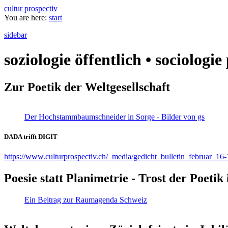
cultur prospectiv
You are here:
start
sidebar
soziologie öffentlich • sociologi
Zur Poetik der Weltgesellschaft
Der Hochstammbaumschneider in Sorge - Bilder von gs
DADA trifft DIGIT
https://www.culturprospectiv.ch/_media/gedicht_bulletin_februar_16-
Poesie statt Planimetrie - Trost der Poeti
Ein Beitrag zur Raumagenda Schweiz