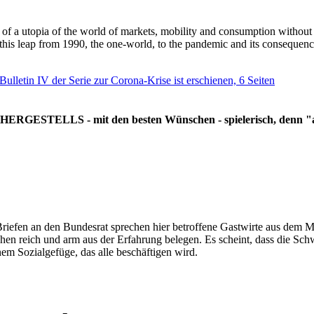
g of a utopia of the world of markets, mobility and consumption withou
 this leap from 1990, the one-world, to the pandemic and its consequenc
 Bulletin IV der Serie zur Corona-Krise ist erschienen, 6 Seiten
RGESTELLS - mit den besten Wünschen - spielerisch, denn "all
Briefen an den Bundesrat sprechen hier betroffene Gastwirte aus dem Mi
hen reich und arm aus der Erfahrung belegen. Es scheint, dass die Sc
nem Sozialgefüge, das alle beschäftigen wird.