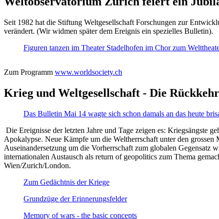
Weltobservatorium Zürich feiert ein Jubi
Seit 1982 hat die Stiftung Weltgesellschaft Forschungen zur Entwicklu
verändert. (Wir widmen später dem Ereignis ein spezielles Bulletin).
Figuren tanzen im Theater Stadelhofen im Chor zum Welttheater:
Zum Programm
www.worldsociety.ch
Krieg und Weltgesellschaft - Die Rückkehr
Das Bulletin Mai 14 wagte sich schon damals an das heute bris
Die Ereignisse der letzten Jahre und Tage zeigen es: Kriegsängste geh
Apokalypse. Neue Kämpfe um die Weltherrschaft unter den grossen Mäch
Auseinandersetzung um die Vorherrschaft zum globalen Gegensatz wir
internationalen Austausch als return of geopolitics zum Thema gemacht
Wien/Zurich/London.
Zum Gedächtnis der Kriege
Grundzüge der Erinnerungsfelder
Memory of wars - the basic concepts