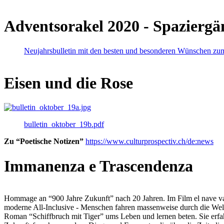
Adventsorakel 2020 - Spaziergä
Neujahrsbulletin mit den besten und besonderen Wünschen zu
Eisen und die Rose
bulletin_oktober_19b.pdf
Zu “Poetische Notizen”
https://www.culturprospectiv.ch/de:news
Immanenza e Trascendenza
Hommage an “900 Jahre Zukunft” nach 20 Jahren. Im Film el nave va lies
moderne All-Inclusive - Menschen fahren massenweise durch die Weltm
Roman “Schiffbruch mit Tiger” ums Leben und lernen beten. Sie erfah