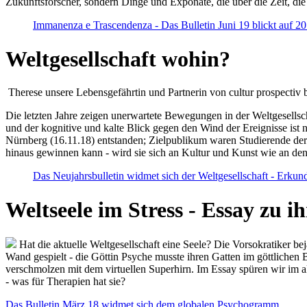
Zukunftsforscher, sondern Dinge und Exponate, die über die Zeit, di
Immanenza e Trascendenza - Das Bulletin Juni 19 blickt auf 2
Weltgesellschaft wohin?
Therese unsere Lebensgefährtin und Partnerin von cultur prospectiv b
Die letzten Jahre zeigen unerwartete Bewegungen in der Weltgesellscha
und der kognitive und kalte Blick gegen den Wind der Ereignisse ist 
Nürnberg (16.11.18) entstanden; Zielpublikum waren Studierende der
hinaus gewinnen kann - wird sie sich an Kultur und Kunst wie an d
Das Neujahrsbulletin widmet sich der Weltgesellschaft - Erkun
Weltseele im Stress - Essay zu 
Hat die aktuelle Weltgesellschaft eine Seele? Die Vorsokratiker b
Wand gespielt - die Göttin Psyche musste ihren Gatten im göttliche
verschmolzen mit dem virtuellen Superhirn. Im Essay spüren wir im 
- was für Therapien hat sie?
Das Bulletin März 18 widmet sich dem globalen Psychogramm