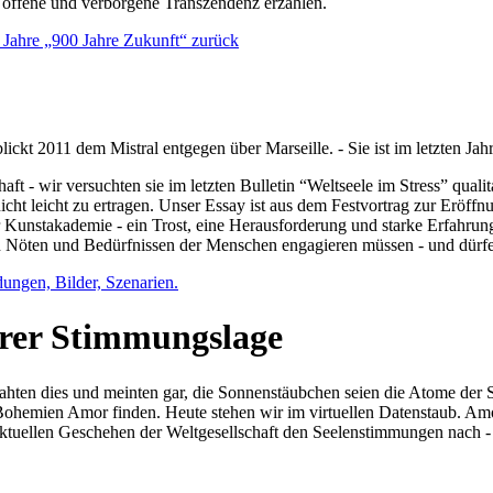
e offene und verborgene Transzendenz erzählen.
0 Jahre „900 Jahre Zukunft“ zurück
lickt 2011 dem Mistral entgegen über Marseille. - Sie ist im letzten J
ft - wir versuchten sie im letzten Bulletin “Weltseele im Stress” qual
nicht leicht zu ertragen. Unser Essay ist aus dem Festvortrag zur Eröf
 Kunstakademie - ein Trost, eine Herausforderung und starke Erfahrun
en Nöten und Bedürfnissen der Menschen engagieren müssen - und dürf
dungen, Bilder, Szenarien.
ihrer Stimmungslage
ejahten dies und meinten gar, die Sonnenstäubchen seien die Atome der
n Bohemien Amor finden. Heute stehen wir im virtuellen Datenstaub. Am
aktuellen Geschehen der Weltgesellschaft den Seelenstimmungen nach - 