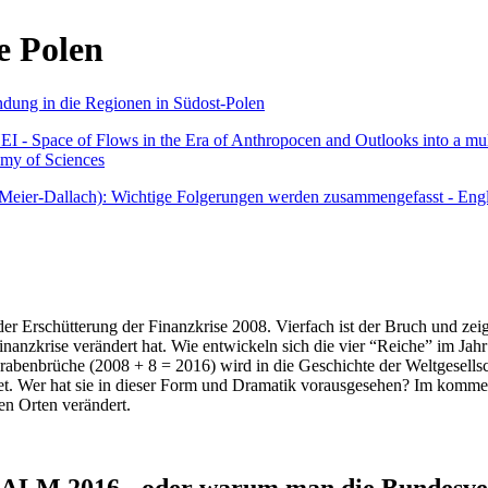
e Polen
undung in die Regionen in Südost-Polen
 - Space of Flows in the Era of Anthropocen and Outlooks into a mult
emy of Sciences
r Meier-Dallach): Wichtige Folgerungen werden zusammengefasst - Engl
der Erschütterung der Finanzkrise 2008. Vierfach ist der Bruch und zeig
 Finanzkrise verändert hat. Wie entwickeln sich die vier “Reiche” im J
abenbrüche (2008 + 8 = 2016) wird in die Geschichte der Weltgesellsch
itet. Wer hat sie in dieser Form und Dramatik vorausgesehen? Im komm
nen Orten verändert.
016 - oder warum man die Bundesverfa