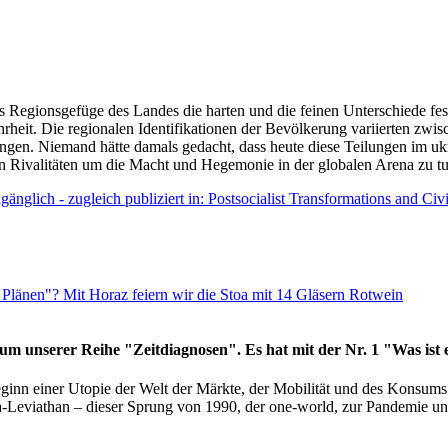
as Regionsgefüge des Landes die harten und die feinen Unterschiede fes
hrheit. Die regionalen Identifikationen der Bevölkerung variierten zwi
ngen. Niemand hätte damals gedacht, dass heute diese Teilungen im uk
 den Rivalitäten um die Macht und Hegemonie in der globalen Arena zu t
änglich - zugleich publiziert in: Postsocialist Transformations and Ci
Plänen"? Mit Horaz feiern wir die Stoa mit 14 Gläsern Rotwein
läum unserer Reihe "Zeitdiagnosen". Es hat mit der Nr. 1 "Was ist
eginn einer Utopie der Welt der Märkte, der Mobilität und des Konsu
viathan – dieser Sprung von 1990, der one-world, zur Pandemie und i