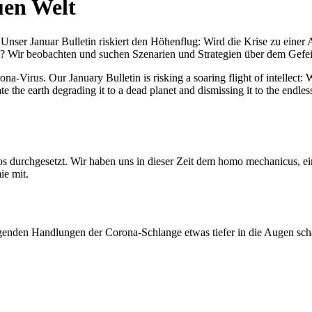
uen Welt
nser Januar Bulletin riskiert den Höhenflug: Wird die Krise zu einer 
All? Wir beobachten und suchen Szenarien und Strategien über dem Ge
-Virus. Our January Bulletin is risking a soaring flight of intellect: Wi
te the earth degrading it to a dead planet and dismissing it to the endl
os durchgesetzt. Wir haben uns in dieser Zeit dem homo mechanicus, e
ie mit.
genden Handlungen der Corona-Schlange etwas tiefer in die Augen sc