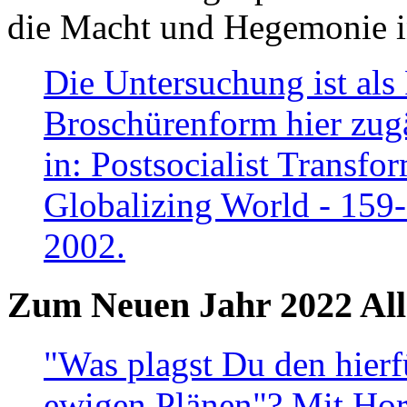
die Macht und Hegemonie in
Die Untersuchung ist als 
Broschürenform hier zugä
in: Postsocialist Transfo
Globalizing World - 159
2002.
Zum Neuen Jahr 2022 All
"Was plagst Du den hierf
ewigen Plänen"? Mit Hora