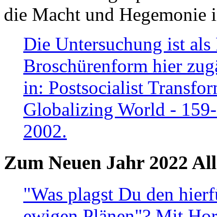
die Macht und Hegemonie in
Die Untersuchung ist als 
Broschürenform hier zugä
in: Postsocialist Transfo
Globalizing World - 159
2002.
Zum Neuen Jahr 2022 All
"Was plagst Du den hierf
ewigen Plänen"? Mit Hora