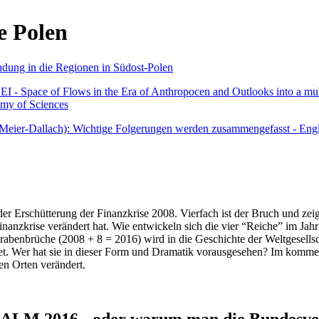
e Polen
undung in die Regionen in Südost-Polen
 - Space of Flows in the Era of Anthropocen and Outlooks into a mult
emy of Sciences
r Meier-Dallach): Wichtige Folgerungen werden zusammengefasst - Engl
der Erschütterung der Finanzkrise 2008. Vierfach ist der Bruch und zeig
 Finanzkrise verändert hat. Wie entwickeln sich die vier “Reiche” im J
abenbrüche (2008 + 8 = 2016) wird in die Geschichte der Weltgesellsch
itet. Wer hat sie in dieser Form und Dramatik vorausgesehen? Im komm
nen Orten verändert.
016 - oder warum man die Bundesverfa