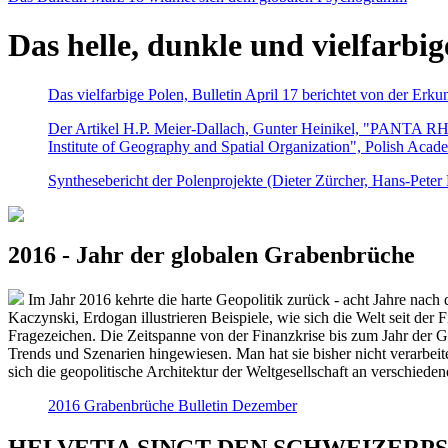
Das helle, dunkle und vielfarbig
Das vielfarbige Polen, Bulletin April 17 berichtet von der Erk
Der Artikel H.P. Meier-Dallach, Gunter Heinikel, "PANTA RHEI
Institute of Geography and Spatial Organization", Polish Acad
Synthesebericht der Polenprojekte (Dieter Zürcher, Hans-Pete
2016 - Jahr der globalen Grabenbrüche
Im Jahr 2016 kehrte die harte Geopolitik zurück - acht Jahre nach 
Kaczynski, Erdogan illustrieren Beispiele, wie sich die Welt seit der
Fragezeichen. Die Zeitspanne von der Finanzkrise bis zum Jahr der Gr
Trends und Szenarien hingewiesen. Man hat sie bisher nicht verarbe
sich die geopolitische Architektur der Weltgesellschaft an verschiede
2016 Grabenbrüche Bulletin Dezember
HELVETIA SINGT DEN SCHWEIZERPSALM 2