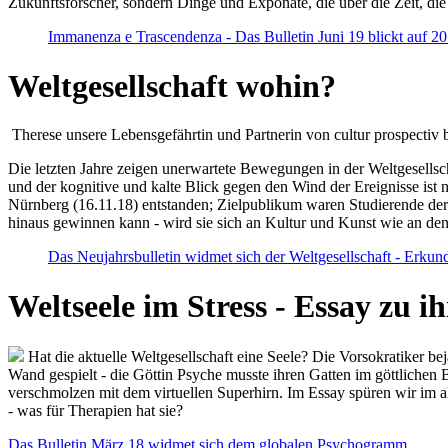
Zukunftsforscher, sondern Dinge und Exponate, die über die Zeit, di
Immanenza e Trascendenza - Das Bulletin Juni 19 blickt auf 2
Weltgesellschaft wohin?
Therese unsere Lebensgefährtin und Partnerin von cultur prospectiv b
Die letzten Jahre zeigen unerwartete Bewegungen in der Weltgesellscha
und der kognitive und kalte Blick gegen den Wind der Ereignisse ist 
Nürnberg (16.11.18) entstanden; Zielpublikum waren Studierende der
hinaus gewinnen kann - wird sie sich an Kultur und Kunst wie an d
Das Neujahrsbulletin widmet sich der Weltgesellschaft - Erkun
Weltseele im Stress - Essay zu 
Hat die aktuelle Weltgesellschaft eine Seele? Die Vorsokratiker b
Wand gespielt - die Göttin Psyche musste ihren Gatten im göttliche
verschmolzen mit dem virtuellen Superhirn. Im Essay spüren wir im 
- was für Therapien hat sie?
Das Bulletin März 18 widmet sich dem globalen Psychogramm