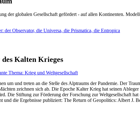
läum
ng der globalen Gesellschaft gefördert - auf allen Kontinenten. Modelle
 der Observator, die Universa, die Prismatica, die Entropica
 des Kalten Krieges
ante Thema: Krieg und Weltgesellschaft
en um und treten an die Stelle des Alptraums der Pandemie. Der Traum v
ten zeichnen sich ab. Die Epoche Kalter Krieg hat seinen Ableger bis 
d. Die Stiftung zur Förderung der Forschung zur Weltgesellschaft hat
 und die Ergebnisse publiziert: The Return of Geopolitics: Albert J. Be