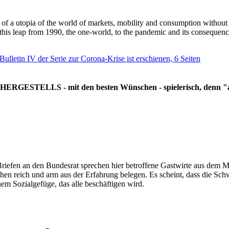
g of a utopia of the world of markets, mobility and consumption withou
 this leap from 1990, the one-world, to the pandemic and its consequenc
 Bulletin IV der Serie zur Corona-Krise ist erschienen, 6 Seiten
RGESTELLS - mit den besten Wünschen - spielerisch, denn "all
Briefen an den Bundesrat sprechen hier betroffene Gastwirte aus dem Mi
hen reich und arm aus der Erfahrung belegen. Es scheint, dass die Sc
nem Sozialgefüge, das alle beschäftigen wird.