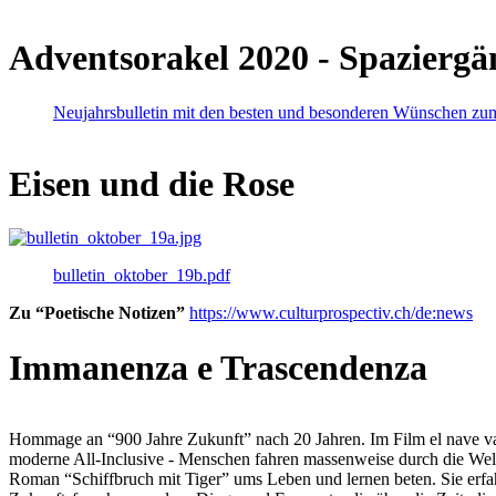
Adventsorakel 2020 - Spaziergä
Neujahrsbulletin mit den besten und besonderen Wünschen zu
Eisen und die Rose
bulletin_oktober_19b.pdf
Zu “Poetische Notizen”
https://www.culturprospectiv.ch/de:news
Immanenza e Trascendenza
Hommage an “900 Jahre Zukunft” nach 20 Jahren. Im Film el nave va lies
moderne All-Inclusive - Menschen fahren massenweise durch die Weltm
Roman “Schiffbruch mit Tiger” ums Leben und lernen beten. Sie erfah