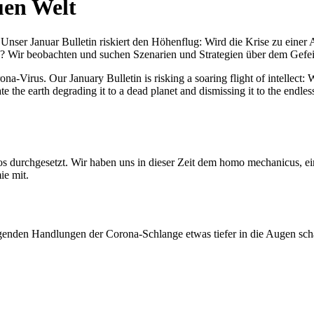
uen Welt
nser Januar Bulletin riskiert den Höhenflug: Wird die Krise zu einer 
All? Wir beobachten und suchen Szenarien und Strategien über dem Ge
-Virus. Our January Bulletin is risking a soaring flight of intellect: Wi
te the earth degrading it to a dead planet and dismissing it to the endl
os durchgesetzt. Wir haben uns in dieser Zeit dem homo mechanicus, e
ie mit.
genden Handlungen der Corona-Schlange etwas tiefer in die Augen sc