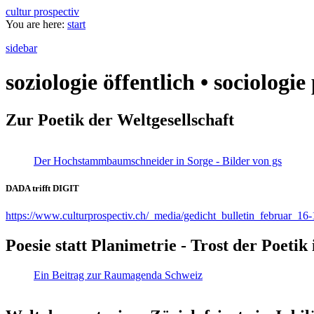
cultur prospectiv
You are here:
start
sidebar
soziologie öffentlich • sociologi
Zur Poetik der Weltgesellschaft
Der Hochstammbaumschneider in Sorge - Bilder von gs
DADA trifft DIGIT
https://www.culturprospectiv.ch/_media/gedicht_bulletin_februar_16-
Poesie statt Planimetrie - Trost der Poeti
Ein Beitrag zur Raumagenda Schweiz