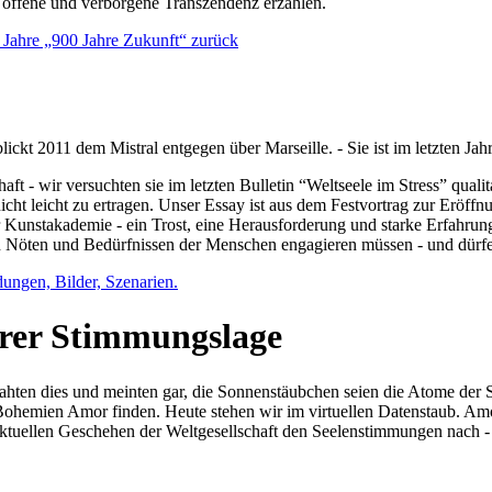
e offene und verborgene Transzendenz erzählen.
0 Jahre „900 Jahre Zukunft“ zurück
lickt 2011 dem Mistral entgegen über Marseille. - Sie ist im letzten J
ft - wir versuchten sie im letzten Bulletin “Weltseele im Stress” qual
nicht leicht zu ertragen. Unser Essay ist aus dem Festvortrag zur Eröf
 Kunstakademie - ein Trost, eine Herausforderung und starke Erfahrun
en Nöten und Bedürfnissen der Menschen engagieren müssen - und dürf
dungen, Bilder, Szenarien.
ihrer Stimmungslage
ejahten dies und meinten gar, die Sonnenstäubchen seien die Atome der
n Bohemien Amor finden. Heute stehen wir im virtuellen Datenstaub. Am
aktuellen Geschehen der Weltgesellschaft den Seelenstimmungen nach - 