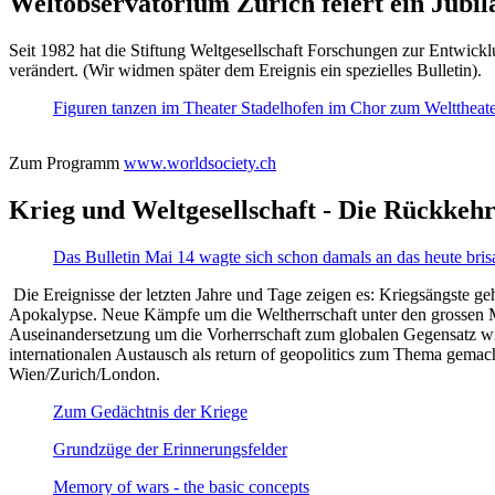
Weltobservatorium Zürich feiert ein Jubi
Seit 1982 hat die Stiftung Weltgesellschaft Forschungen zur Entwicklu
verändert. (Wir widmen später dem Ereignis ein spezielles Bulletin).
Figuren tanzen im Theater Stadelhofen im Chor zum Welttheater:
Zum Programm
www.worldsociety.ch
Krieg und Weltgesellschaft - Die Rückkehr
Das Bulletin Mai 14 wagte sich schon damals an das heute bris
Die Ereignisse der letzten Jahre und Tage zeigen es: Kriegsängste geh
Apokalypse. Neue Kämpfe um die Weltherrschaft unter den grossen Mäch
Auseinandersetzung um die Vorherrschaft zum globalen Gegensatz wir
internationalen Austausch als return of geopolitics zum Thema gemacht
Wien/Zurich/London.
Zum Gedächtnis der Kriege
Grundzüge der Erinnerungsfelder
Memory of wars - the basic concepts