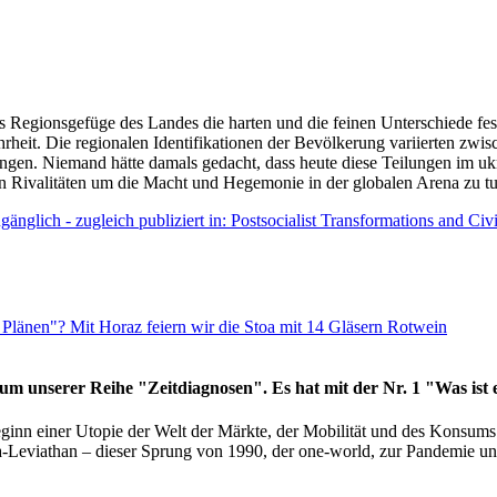
as Regionsgefüge des Landes die harten und die feinen Unterschiede fes
hrheit. Die regionalen Identifikationen der Bevölkerung variierten zwi
ngen. Niemand hätte damals gedacht, dass heute diese Teilungen im uk
 den Rivalitäten um die Macht und Hegemonie in der globalen Arena zu t
änglich - zugleich publiziert in: Postsocialist Transformations and Ci
Plänen"? Mit Horaz feiern wir die Stoa mit 14 Gläsern Rotwein
läum unserer Reihe "Zeitdiagnosen". Es hat mit der Nr. 1 "Was ist
eginn einer Utopie der Welt der Märkte, der Mobilität und des Konsu
viathan – dieser Sprung von 1990, der one-world, zur Pandemie und i