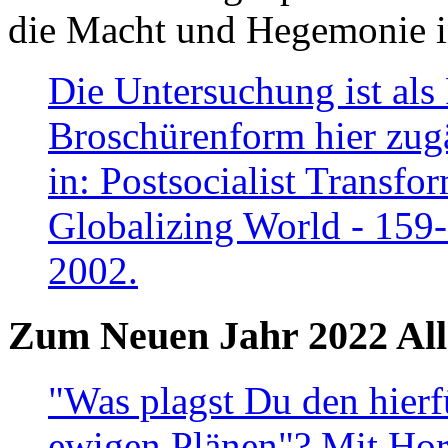
die Macht und Hegemonie in
Die Untersuchung ist als 
Broschürenform hier zugä
in: Postsocialist Transfo
Globalizing World - 159
2002.
Zum Neuen Jahr 2022 All
"Was plagst Du den hierf
ewigen Plänen"? Mit Hora