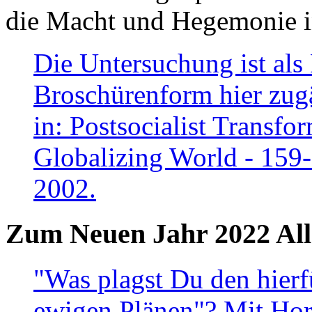
die Macht und Hegemonie in
Die Untersuchung ist als 
Broschürenform hier zugä
in: Postsocialist Transfo
Globalizing World - 159
2002.
Zum Neuen Jahr 2022 All
"Was plagst Du den hierf
ewigen Plänen"? Mit Hora