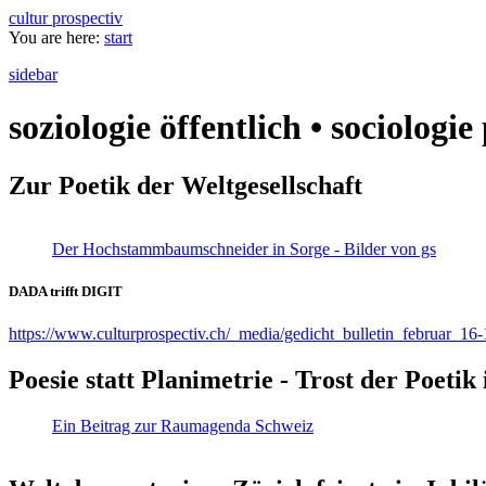
cultur prospectiv
You are here:
start
sidebar
soziologie öffentlich • sociologi
Zur Poetik der Weltgesellschaft
Der Hochstammbaumschneider in Sorge - Bilder von gs
DADA trifft DIGIT
https://www.culturprospectiv.ch/_media/gedicht_bulletin_februar_16-
Poesie statt Planimetrie - Trost der Poeti
Ein Beitrag zur Raumagenda Schweiz