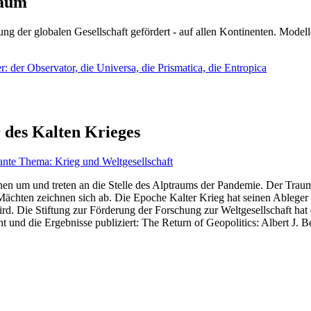
läum
ng der globalen Gesellschaft gefördert - auf allen Kontinenten. Modelle
 der Observator, die Universa, die Prismatica, die Entropica
 des Kalten Krieges
ante Thema: Krieg und Weltgesellschaft
en um und treten an die Stelle des Alptraums der Pandemie. Der Traum v
ten zeichnen sich ab. Die Epoche Kalter Krieg hat seinen Ableger bis 
d. Die Stiftung zur Förderung der Forschung zur Weltgesellschaft hat
 und die Ergebnisse publiziert: The Return of Geopolitics: Albert J. Be