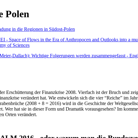
e Polen
undung in die Regionen in Südost-Polen
 - Space of Flows in the Era of Anthropocen and Outlooks into a mult
emy of Sciences
r Meier-Dallach): Wichtige Folgerungen werden zusammengefasst - Engl
der Erschütterung der Finanzkrise 2008. Vierfach ist der Bruch und zeig
 Finanzkrise verändert hat. Wie entwickeln sich die vier “Reiche” im J
abenbrüche (2008 + 8 = 2016) wird in die Geschichte der Weltgesellsch
itet. Wer hat sie in dieser Form und Dramatik vorausgesehen? Im komm
nen Orten verändert.
016 - oder warum man die Bundesverfa