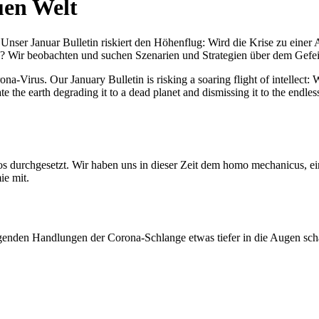
uen Welt
nser Januar Bulletin riskiert den Höhenflug: Wird die Krise zu einer 
All? Wir beobachten und suchen Szenarien und Strategien über dem Ge
-Virus. Our January Bulletin is risking a soaring flight of intellect: Wi
te the earth degrading it to a dead planet and dismissing it to the endl
os durchgesetzt. Wir haben uns in dieser Zeit dem homo mechanicus, e
ie mit.
genden Handlungen der Corona-Schlange etwas tiefer in die Augen sc