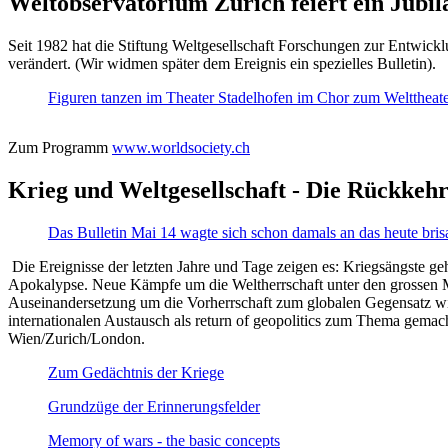
Weltobservatorium Zürich feiert ein Jubi
Seit 1982 hat die Stiftung Weltgesellschaft Forschungen zur Entwicklu
verändert. (Wir widmen später dem Ereignis ein spezielles Bulletin).
Figuren tanzen im Theater Stadelhofen im Chor zum Welttheater:
Zum Programm
www.worldsociety.ch
Krieg und Weltgesellschaft - Die Rückkehr
Das Bulletin Mai 14 wagte sich schon damals an das heute bris
Die Ereignisse der letzten Jahre und Tage zeigen es: Kriegsängste geh
Apokalypse. Neue Kämpfe um die Weltherrschaft unter den grossen Mäch
Auseinandersetzung um die Vorherrschaft zum globalen Gegensatz wir
internationalen Austausch als return of geopolitics zum Thema gemacht
Wien/Zurich/London.
Zum Gedächtnis der Kriege
Grundzüge der Erinnerungsfelder
Memory of wars - the basic concepts