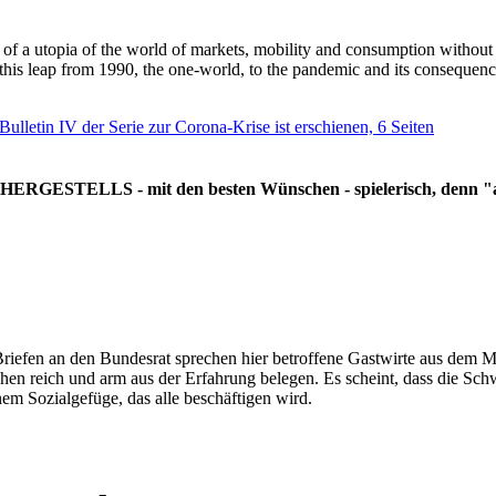
g of a utopia of the world of markets, mobility and consumption withou
 this leap from 1990, the one-world, to the pandemic and its consequenc
 Bulletin IV der Serie zur Corona-Krise ist erschienen, 6 Seiten
RGESTELLS - mit den besten Wünschen - spielerisch, denn "all
Briefen an den Bundesrat sprechen hier betroffene Gastwirte aus dem Mi
hen reich und arm aus der Erfahrung belegen. Es scheint, dass die Sc
nem Sozialgefüge, das alle beschäftigen wird.