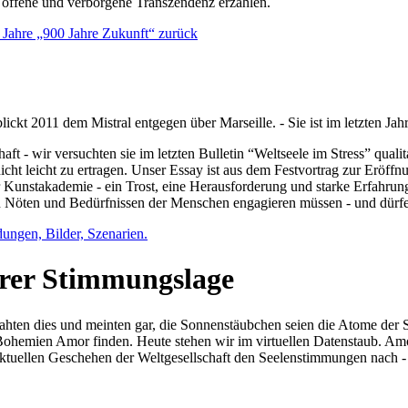
e offene und verborgene Transzendenz erzählen.
0 Jahre „900 Jahre Zukunft“ zurück
lickt 2011 dem Mistral entgegen über Marseille. - Sie ist im letzten J
ft - wir versuchten sie im letzten Bulletin “Weltseele im Stress” qual
nicht leicht zu ertragen. Unser Essay ist aus dem Festvortrag zur Eröf
 Kunstakademie - ein Trost, eine Herausforderung und starke Erfahrun
en Nöten und Bedürfnissen der Menschen engagieren müssen - und dürf
dungen, Bilder, Szenarien.
ihrer Stimmungslage
ejahten dies und meinten gar, die Sonnenstäubchen seien die Atome der
n Bohemien Amor finden. Heute stehen wir im virtuellen Datenstaub. Am
aktuellen Geschehen der Weltgesellschaft den Seelenstimmungen nach - 