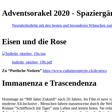
Adventsorakel 2020 - Spaziergä
Neujahrsbulletin mit den besten und besonderen Wünschen zu
Eisen und die Rose
bulletin_oktober_19b.pdf
Zu “Poetische Notizen”
https://www.culturprospectiv.ch/de:news
Immanenza e Trascendenza
Hommage an “900 Jahre Zukunft” nach 20 Jahren. Im Film el nave va lies
moderne All-Inclusive - Menschen fahren massenweise durch die Weltm
Roman “Schiffbruch mit Tiger” ums Leben und lernen beten. Sie erfah