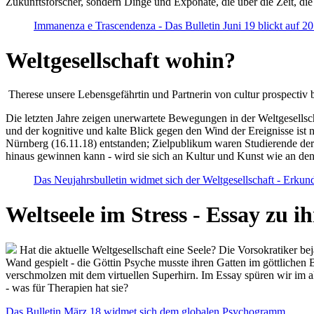
Zukunftsforscher, sondern Dinge und Exponate, die über die Zeit, di
Immanenza e Trascendenza - Das Bulletin Juni 19 blickt auf 2
Weltgesellschaft wohin?
Therese unsere Lebensgefährtin und Partnerin von cultur prospectiv b
Die letzten Jahre zeigen unerwartete Bewegungen in der Weltgesellscha
und der kognitive und kalte Blick gegen den Wind der Ereignisse ist 
Nürnberg (16.11.18) entstanden; Zielpublikum waren Studierende der
hinaus gewinnen kann - wird sie sich an Kultur und Kunst wie an d
Das Neujahrsbulletin widmet sich der Weltgesellschaft - Erkun
Weltseele im Stress - Essay zu 
Hat die aktuelle Weltgesellschaft eine Seele? Die Vorsokratiker b
Wand gespielt - die Göttin Psyche musste ihren Gatten im göttliche
verschmolzen mit dem virtuellen Superhirn. Im Essay spüren wir im 
- was für Therapien hat sie?
Das Bulletin März 18 widmet sich dem globalen Psychogramm