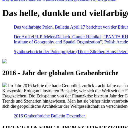
Das helle, dunkle und vielfarbig
Das vielfarbige Polen, Bulletin April 17 berichtet von der Erk
Der Artikel H.P. Meier-Dallach, Gunter Heinikel, "PANTA RHEI
Institute of Geography and Spatial Organization", Polish Acad
Synthesebericht der Polenprojekte (Dieter Zürcher, Hans-Pete
2016 - Jahr der globalen Grabenbrüche
Im Jahr 2016 kehrte die harte Geopolitik zurück - acht Jahre nach 
Kaczynski, Erdogan illustrieren Beispiele, wie sich die Welt seit der
Fragezeichen. Die Zeitspanne von der Finanzkrise bis zum Jahr der Gr
Trends und Szenarien hingewiesen. Man hat sie bisher nicht verarbe
sich die geopolitische Architektur der Weltgesellschaft an verschiede
2016 Grabenbrüche Bulletin Dezember
HELVETIA SINGT DEN SCHWEIZERPSALM 2