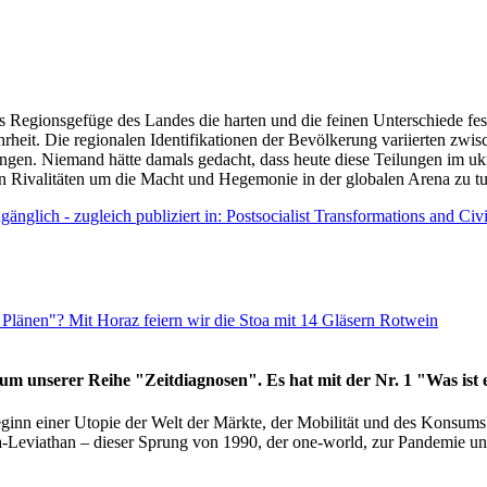
as Regionsgefüge des Landes die harten und die feinen Unterschiede fes
hrheit. Die regionalen Identifikationen der Bevölkerung variierten zwi
ngen. Niemand hätte damals gedacht, dass heute diese Teilungen im uk
 den Rivalitäten um die Macht und Hegemonie in der globalen Arena zu t
änglich - zugleich publiziert in: Postsocialist Transformations and Ci
Plänen"? Mit Horaz feiern wir die Stoa mit 14 Gläsern Rotwein
läum unserer Reihe "Zeitdiagnosen". Es hat mit der Nr. 1 "Was ist
eginn einer Utopie der Welt der Märkte, der Mobilität und des Konsu
viathan – dieser Sprung von 1990, der one-world, zur Pandemie und i