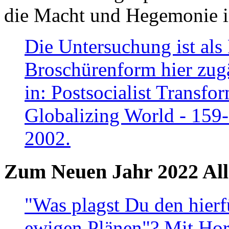
die Macht und Hegemonie in
Die Untersuchung ist als 
Broschürenform hier zugä
in: Postsocialist Transfo
Globalizing World - 159
2002.
Zum Neuen Jahr 2022 All
"Was plagst Du den hierf
ewigen Plänen"? Mit Hora