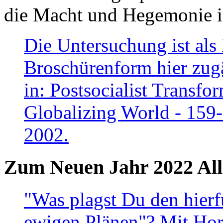
die Macht und Hegemonie in
Die Untersuchung ist als 
Broschürenform hier zugä
in: Postsocialist Transfo
Globalizing World - 159
2002.
Zum Neuen Jahr 2022 All
"Was plagst Du den hierf
ewigen Plänen"? Mit Hora