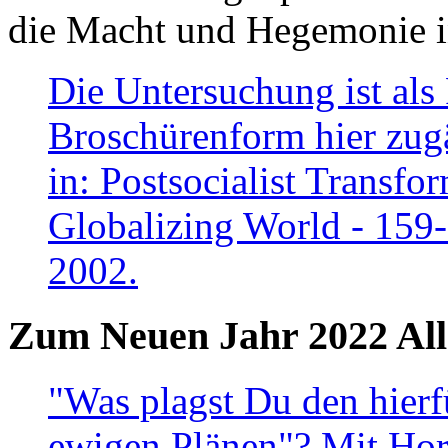
die Macht und Hegemonie in
Die Untersuchung ist als 
Broschürenform hier zugä
in: Postsocialist Transfo
Globalizing World - 159
2002.
Zum Neuen Jahr 2022 All
"Was plagst Du den hierf
ewigen Plänen"? Mit Hora