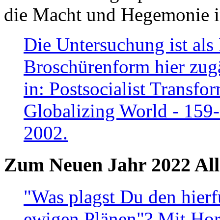
die Macht und Hegemonie in
Die Untersuchung ist als 
Broschürenform hier zugä
in: Postsocialist Transfo
Globalizing World - 159
2002.
Zum Neuen Jahr 2022 All
"Was plagst Du den hierf
ewigen Plänen"? Mit Hora