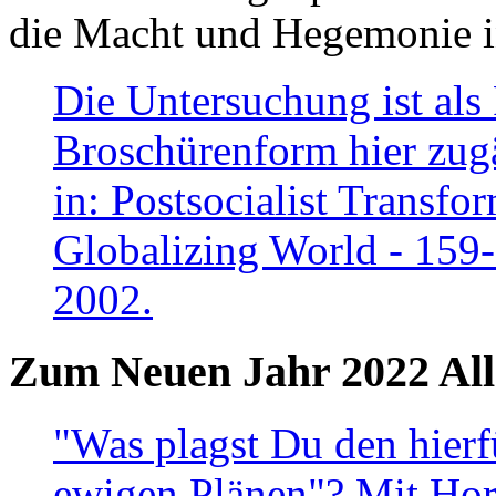
die Macht und Hegemonie in
Die Untersuchung ist als 
Broschürenform hier zugä
in: Postsocialist Transfo
Globalizing World - 159
2002.
Zum Neuen Jahr 2022 All
"Was plagst Du den hierf
ewigen Plänen"? Mit Hora