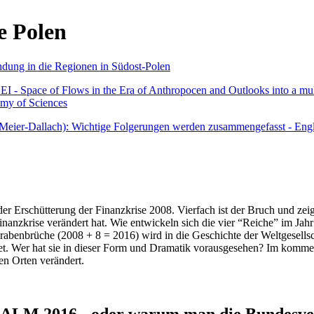
e Polen
undung in die Regionen in Südost-Polen
 - Space of Flows in the Era of Anthropocen and Outlooks into a mult
emy of Sciences
r Meier-Dallach): Wichtige Folgerungen werden zusammengefasst - Engl
der Erschütterung der Finanzkrise 2008. Vierfach ist der Bruch und zeig
 Finanzkrise verändert hat. Wie entwickeln sich die vier “Reiche” im J
abenbrüche (2008 + 8 = 2016) wird in die Geschichte der Weltgesellsch
itet. Wer hat sie in dieser Form und Dramatik vorausgesehen? Im komm
nen Orten verändert.
016 - oder warum man die Bundesverfa