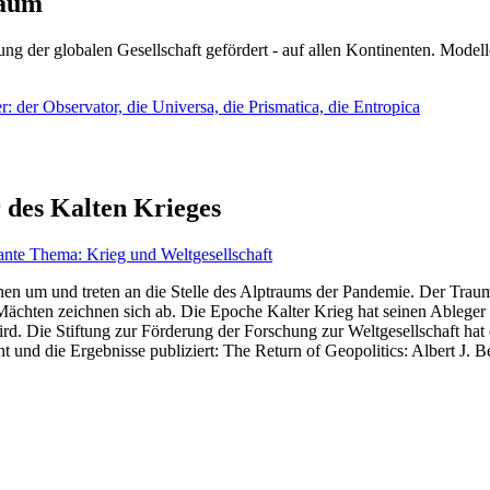
läum
ng der globalen Gesellschaft gefördert - auf allen Kontinenten. Modelle
 der Observator, die Universa, die Prismatica, die Entropica
 des Kalten Krieges
ante Thema: Krieg und Weltgesellschaft
en um und treten an die Stelle des Alptraums der Pandemie. Der Traum v
ten zeichnen sich ab. Die Epoche Kalter Krieg hat seinen Ableger bis 
d. Die Stiftung zur Förderung der Forschung zur Weltgesellschaft hat
 und die Ergebnisse publiziert: The Return of Geopolitics: Albert J. Be