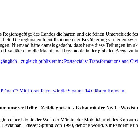
as Regionsgefüge des Landes die harten und die feinen Unterschiede fes
hrheit. Die regionalen Identifikationen der Bevölkerung variierten zwi
ngen. Niemand hätte damals gedacht, dass heute diese Teilungen im uk
 den Rivalitäten um die Macht und Hegemonie in der globalen Arena zu t
änglich - zugleich publiziert in: Postsocialist Transformations and Ci
Plänen"? Mit Horaz feiern wir die Stoa mit 14 Gläsern Rotwein
läum unserer Reihe "Zeitdiagnosen". Es hat mit der Nr. 1 "Was ist
eginn einer Utopie der Welt der Märkte, der Mobilität und des Konsu
viathan – dieser Sprung von 1990, der one-world, zur Pandemie und i