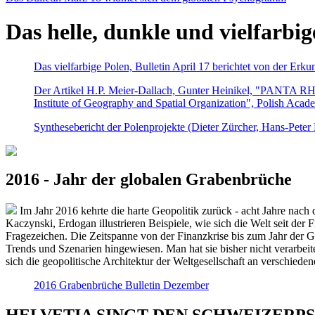
Das helle, dunkle und vielfarbig
Das vielfarbige Polen, Bulletin April 17 berichtet von der Erk
Der Artikel H.P. Meier-Dallach, Gunter Heinikel, "PANTA RHEI
Institute of Geography and Spatial Organization", Polish Acad
Synthesebericht der Polenprojekte (Dieter Zürcher, Hans-Pete
2016 - Jahr der globalen Grabenbrüche
Im Jahr 2016 kehrte die harte Geopolitik zurück - acht Jahre nach 
Kaczynski, Erdogan illustrieren Beispiele, wie sich die Welt seit der
Fragezeichen. Die Zeitspanne von der Finanzkrise bis zum Jahr der Gr
Trends und Szenarien hingewiesen. Man hat sie bisher nicht verarbe
sich die geopolitische Architektur der Weltgesellschaft an verschiede
2016 Grabenbrüche Bulletin Dezember
HELVETIA SINGT DEN SCHWEIZERPSALM 2