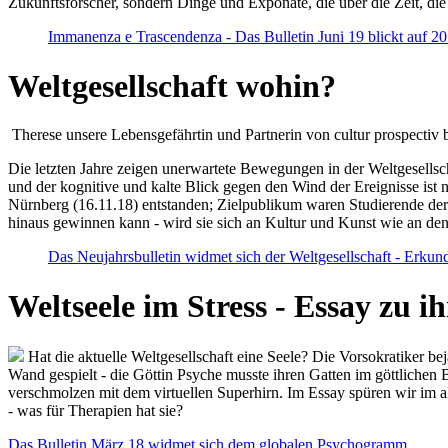
Zukunftsforscher, sondern Dinge und Exponate, die über die Zeit, di
Immanenza e Trascendenza - Das Bulletin Juni 19 blickt auf 2
Weltgesellschaft wohin?
Therese unsere Lebensgefährtin und Partnerin von cultur prospectiv b
Die letzten Jahre zeigen unerwartete Bewegungen in der Weltgesellscha
und der kognitive und kalte Blick gegen den Wind der Ereignisse ist 
Nürnberg (16.11.18) entstanden; Zielpublikum waren Studierende der
hinaus gewinnen kann - wird sie sich an Kultur und Kunst wie an d
Das Neujahrsbulletin widmet sich der Weltgesellschaft - Erkun
Weltseele im Stress - Essay zu 
Hat die aktuelle Weltgesellschaft eine Seele? Die Vorsokratiker b
Wand gespielt - die Göttin Psyche musste ihren Gatten im göttliche
verschmolzen mit dem virtuellen Superhirn. Im Essay spüren wir im 
- was für Therapien hat sie?
Das Bulletin März 18 widmet sich dem globalen Psychogramm