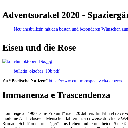
Adventsorakel 2020 - Spaziergä
Neujahrsbulletin mit den besten und besonderen Wünschen zu
Eisen und die Rose
bulletin_oktober_19b.pdf
Zu “Poetische Notizen”
https://www.culturprospectiv.ch/de:news
Immanenza e Trascendenza
Hommage an “900 Jahre Zukunft” nach 20 Jahren. Im Film el nave va lies
moderne All-Inclusive - Menschen fahren massenweise durch die Weltm
Roman “Schiffbruch mit Tiger” ums Leben und lernen beten. Sie erfah