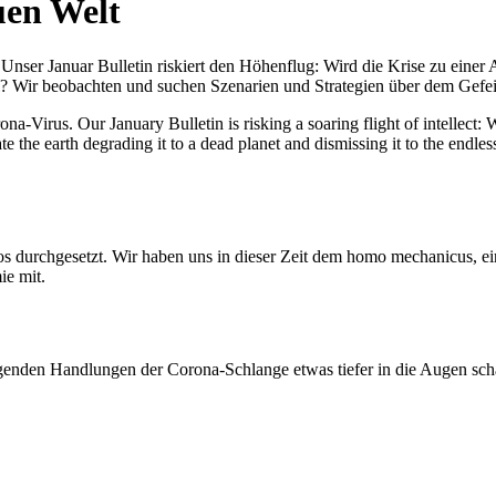
uen Welt
nser Januar Bulletin riskiert den Höhenflug: Wird die Krise zu einer 
All? Wir beobachten und suchen Szenarien und Strategien über dem Ge
-Virus. Our January Bulletin is risking a soaring flight of intellect: Wi
te the earth degrading it to a dead planet and dismissing it to the endl
os durchgesetzt. Wir haben uns in dieser Zeit dem homo mechanicus, e
ie mit.
genden Handlungen der Corona-Schlange etwas tiefer in die Augen sc