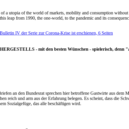
g of a utopia of the world of markets, mobility and consumption withou
 this leap from 1990, the one-world, to the pandemic and its consequenc
 Bulletin IV der Serie zur Corona-Krise ist erschienen, 6 Seiten
RGESTELLS - mit den besten Wünschen - spielerisch, denn "all
Briefen an den Bundesrat sprechen hier betroffene Gastwirte aus dem Mi
hen reich und arm aus der Erfahrung belegen. Es scheint, dass die Sc
nem Sozialgefüge, das alle beschäftigen wird.