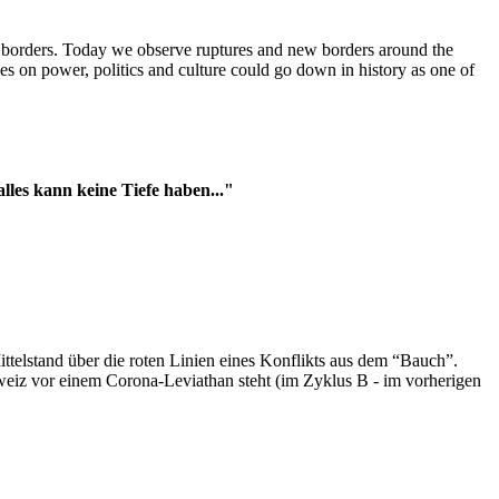
t borders. Today we observe ruptures and new borders around the
es on power, politics and culture could go down in history as one of
es kann keine Tiefe haben..."
ttelstand über die roten Linien eines Konflikts aus dem “Bauch”.
hweiz vor einem Corona-Leviathan steht (im Zyklus B - im vorherigen