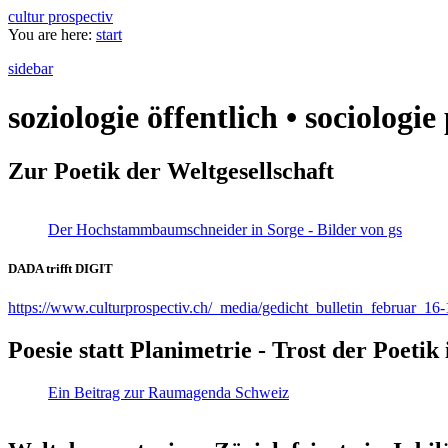
cultur prospectiv
You are here:
start
sidebar
soziologie öffentlich • sociologi
Zur Poetik der Weltgesellschaft
Der Hochstammbaumschneider in Sorge - Bilder von gs
DADA trifft DIGIT
https://www.culturprospectiv.ch/_media/gedicht_bulletin_februar_16-
Poesie statt Planimetrie - Trost der Poeti
Ein Beitrag zur Raumagenda Schweiz