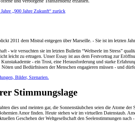
e offene und verborgene Transzendenz erzählen.
0 Jahre „900 Jahre Zukunft“ zurück
lickt 2011 dem Mistral entgegen über Marseille. - Sie ist im letzten J
ft - wir versuchten sie im letzten Bulletin “Weltseele im Stress” qual
nicht leicht zu ertragen. Unser Essay ist aus dem Festvortrag zur Eröf
 Kunstakademie - ein Trost, eine Herausforderung und starke Erfahrun
en Nöten und Bedürfnissen der Menschen engagieren müssen - und dürf
dungen, Bilder, Szenarien.
ihrer Stimmungslage
ejahten dies und meinten gar, die Sonnenstäubchen seien die Atome der
n Bohemien Amor finden. Heute stehen wir im virtuellen Datenstaub. Am
aktuellen Geschehen der Weltgesellschaft den Seelenstimmungen nach - 