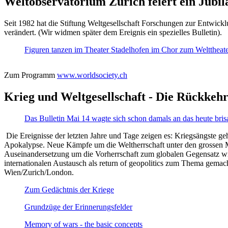
Weltobservatorium Zürich feiert ein Jubi
Seit 1982 hat die Stiftung Weltgesellschaft Forschungen zur Entwicklu
verändert. (Wir widmen später dem Ereignis ein spezielles Bulletin).
Figuren tanzen im Theater Stadelhofen im Chor zum Welttheater:
Zum Programm
www.worldsociety.ch
Krieg und Weltgesellschaft - Die Rückkehr
Das Bulletin Mai 14 wagte sich schon damals an das heute bris
Die Ereignisse der letzten Jahre und Tage zeigen es: Kriegsängste geh
Apokalypse. Neue Kämpfe um die Weltherrschaft unter den grossen Mäch
Auseinandersetzung um die Vorherrschaft zum globalen Gegensatz wir
internationalen Austausch als return of geopolitics zum Thema gemacht
Wien/Zurich/London.
Zum Gedächtnis der Kriege
Grundzüge der Erinnerungsfelder
Memory of wars - the basic concepts