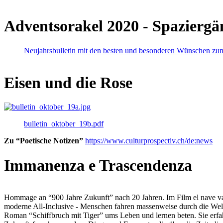
Adventsorakel 2020 - Spaziergä
Neujahrsbulletin mit den besten und besonderen Wünschen zu
Eisen und die Rose
bulletin_oktober_19b.pdf
Zu “Poetische Notizen”
https://www.culturprospectiv.ch/de:news
Immanenza e Trascendenza
Hommage an “900 Jahre Zukunft” nach 20 Jahren. Im Film el nave va lies
moderne All-Inclusive - Menschen fahren massenweise durch die Weltm
Roman “Schiffbruch mit Tiger” ums Leben und lernen beten. Sie erfah