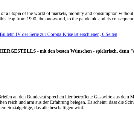
g of a utopia of the world of markets, mobility and consumption withou
 this leap from 1990, the one-world, to the pandemic and its consequenc
 Bulletin IV der Serie zur Corona-Krise ist erschienen, 6 Seiten
RGESTELLS - mit den besten Wünschen - spielerisch, denn "all
Briefen an den Bundesrat sprechen hier betroffene Gastwirte aus dem Mi
hen reich und arm aus der Erfahrung belegen. Es scheint, dass die Sc
nem Sozialgefüge, das alle beschäftigen wird.