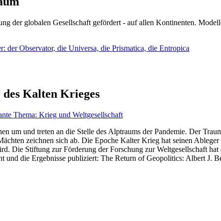
läum
ng der globalen Gesellschaft gefördert - auf allen Kontinenten. Modelle
 der Observator, die Universa, die Prismatica, die Entropica
 des Kalten Krieges
ante Thema: Krieg und Weltgesellschaft
en um und treten an die Stelle des Alptraums der Pandemie. Der Traum v
ten zeichnen sich ab. Die Epoche Kalter Krieg hat seinen Ableger bis 
d. Die Stiftung zur Förderung der Forschung zur Weltgesellschaft hat
 und die Ergebnisse publiziert: The Return of Geopolitics: Albert J. Be