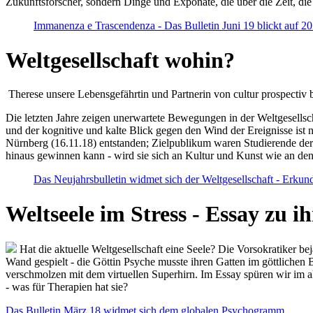
Zukunftsforscher, sondern Dinge und Exponate, die über die Zeit, di
Immanenza e Trascendenza - Das Bulletin Juni 19 blickt auf 2
Weltgesellschaft wohin?
Therese unsere Lebensgefährtin und Partnerin von cultur prospectiv b
Die letzten Jahre zeigen unerwartete Bewegungen in der Weltgesellscha
und der kognitive und kalte Blick gegen den Wind der Ereignisse ist 
Nürnberg (16.11.18) entstanden; Zielpublikum waren Studierende der
hinaus gewinnen kann - wird sie sich an Kultur und Kunst wie an d
Das Neujahrsbulletin widmet sich der Weltgesellschaft - Erkun
Weltseele im Stress - Essay zu 
Hat die aktuelle Weltgesellschaft eine Seele? Die Vorsokratiker b
Wand gespielt - die Göttin Psyche musste ihren Gatten im göttliche
verschmolzen mit dem virtuellen Superhirn. Im Essay spüren wir im 
- was für Therapien hat sie?
Das Bulletin März 18 widmet sich dem globalen Psychogramm