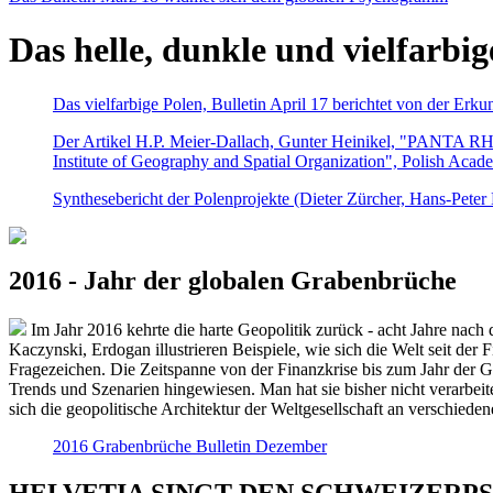
Das helle, dunkle und vielfarbig
Das vielfarbige Polen, Bulletin April 17 berichtet von der Erk
Der Artikel H.P. Meier-Dallach, Gunter Heinikel, "PANTA RHEI
Institute of Geography and Spatial Organization", Polish Acad
Synthesebericht der Polenprojekte (Dieter Zürcher, Hans-Pete
2016 - Jahr der globalen Grabenbrüche
Im Jahr 2016 kehrte die harte Geopolitik zurück - acht Jahre nach 
Kaczynski, Erdogan illustrieren Beispiele, wie sich die Welt seit der
Fragezeichen. Die Zeitspanne von der Finanzkrise bis zum Jahr der Gr
Trends und Szenarien hingewiesen. Man hat sie bisher nicht verarbe
sich die geopolitische Architektur der Weltgesellschaft an verschiede
2016 Grabenbrüche Bulletin Dezember
HELVETIA SINGT DEN SCHWEIZERPSALM 2