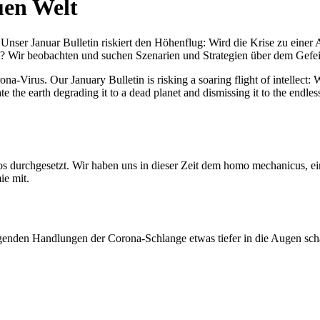
uen Welt
nser Januar Bulletin riskiert den Höhenflug: Wird die Krise zu einer 
All? Wir beobachten und suchen Szenarien und Strategien über dem Ge
-Virus. Our January Bulletin is risking a soaring flight of intellect: Wi
te the earth degrading it to a dead planet and dismissing it to the endl
os durchgesetzt. Wir haben uns in dieser Zeit dem homo mechanicus, e
ie mit.
genden Handlungen der Corona-Schlange etwas tiefer in die Augen sc