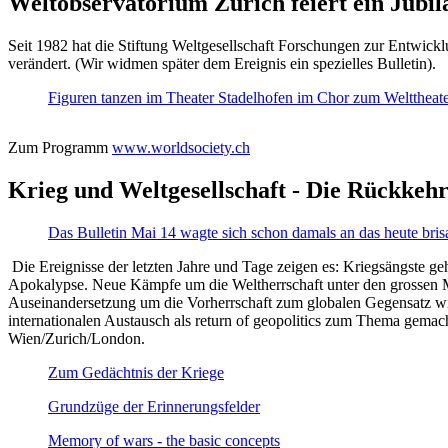
Weltobservatorium Zürich feiert ein Jubi
Seit 1982 hat die Stiftung Weltgesellschaft Forschungen zur Entwicklu
verändert. (Wir widmen später dem Ereignis ein spezielles Bulletin).
Figuren tanzen im Theater Stadelhofen im Chor zum Welttheater:
Zum Programm
www.worldsociety.ch
Krieg und Weltgesellschaft - Die Rückkehr
Das Bulletin Mai 14 wagte sich schon damals an das heute bris
Die Ereignisse der letzten Jahre und Tage zeigen es: Kriegsängste geh
Apokalypse. Neue Kämpfe um die Weltherrschaft unter den grossen Mäch
Auseinandersetzung um die Vorherrschaft zum globalen Gegensatz wir
internationalen Austausch als return of geopolitics zum Thema gemacht
Wien/Zurich/London.
Zum Gedächtnis der Kriege
Grundzüge der Erinnerungsfelder
Memory of wars - the basic concepts