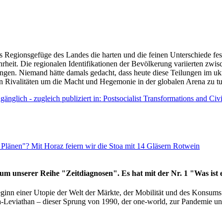
as Regionsgefüge des Landes die harten und die feinen Unterschiede fes
hrheit. Die regionalen Identifikationen der Bevölkerung variierten zwi
ngen. Niemand hätte damals gedacht, dass heute diese Teilungen im uk
 den Rivalitäten um die Macht und Hegemonie in der globalen Arena zu t
änglich - zugleich publiziert in: Postsocialist Transformations and Ci
Plänen"? Mit Horaz feiern wir die Stoa mit 14 Gläsern Rotwein
läum unserer Reihe "Zeitdiagnosen". Es hat mit der Nr. 1 "Was ist
eginn einer Utopie der Welt der Märkte, der Mobilität und des Konsu
viathan – dieser Sprung von 1990, der one-world, zur Pandemie und i