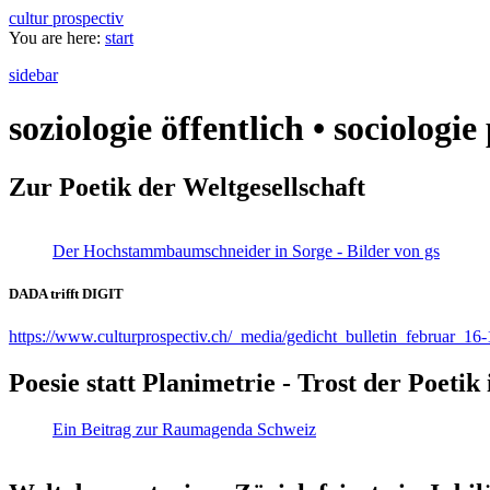
cultur prospectiv
You are here:
start
sidebar
soziologie öffentlich • sociologi
Zur Poetik der Weltgesellschaft
Der Hochstammbaumschneider in Sorge - Bilder von gs
DADA trifft DIGIT
https://www.culturprospectiv.ch/_media/gedicht_bulletin_februar_16-
Poesie statt Planimetrie - Trost der Poeti
Ein Beitrag zur Raumagenda Schweiz