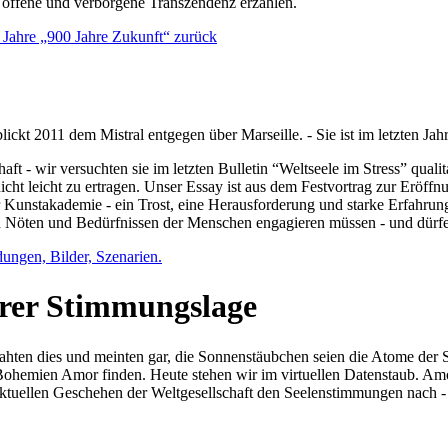
e offene und verborgene Transzendenz erzählen.
0 Jahre „900 Jahre Zukunft“ zurück
lickt 2011 dem Mistral entgegen über Marseille. - Sie ist im letzten J
ft - wir versuchten sie im letzten Bulletin “Weltseele im Stress” qual
nicht leicht zu ertragen. Unser Essay ist aus dem Festvortrag zur Eröf
 Kunstakademie - ein Trost, eine Herausforderung und starke Erfahrun
en Nöten und Bedürfnissen der Menschen engagieren müssen - und dürf
dungen, Bilder, Szenarien.
ihrer Stimmungslage
ejahten dies und meinten gar, die Sonnenstäubchen seien die Atome der
n Bohemien Amor finden. Heute stehen wir im virtuellen Datenstaub. Am
aktuellen Geschehen der Weltgesellschaft den Seelenstimmungen nach - 