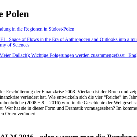
e Polen
undung in die Regionen in Südost-Polen
 - Space of Flows in the Era of Anthropocen and Outlooks into a mult
emy of Sciences
r Meier-Dallach): Wichtige Folgerungen werden zusammengefasst - Engl
der Erschütterung der Finanzkrise 2008. Vierfach ist der Bruch und zeig
 Finanzkrise verändert hat. Wie entwickeln sich die vier “Reiche” im J
abenbrüche (2008 + 8 = 2016) wird in die Geschichte der Weltgesellsch
itet. Wer hat sie in dieser Form und Dramatik vorausgesehen? Im komm
nen Orten verändert.
016 - oder warum man die Bundesverfa