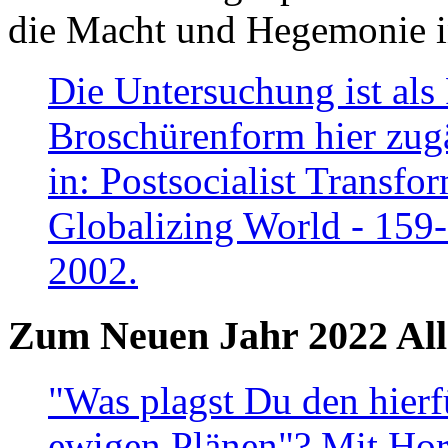
die Macht und Hegemonie in
Die Untersuchung ist als 
Broschürenform hier zugä
in: Postsocialist Transfo
Globalizing World - 159
2002.
Zum Neuen Jahr 2022 All
"Was plagst Du den hierf
ewigen Plänen"? Mit Hora