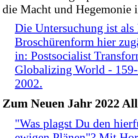
die Macht und Hegemonie in
Die Untersuchung ist als 
Broschürenform hier zugä
in: Postsocialist Transfo
Globalizing World - 159
2002.
Zum Neuen Jahr 2022 All
"Was plagst Du den hierf
ewigen Plänen"? Mit Hora