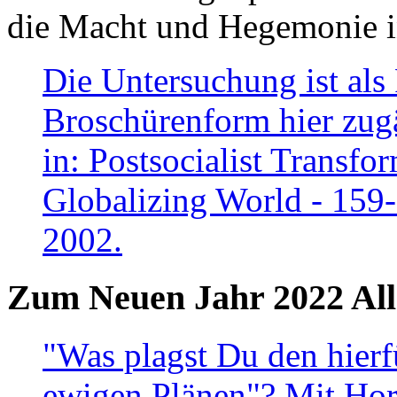
die Macht und Hegemonie in
Die Untersuchung ist als 
Broschürenform hier zugä
in: Postsocialist Transfo
Globalizing World - 159
2002.
Zum Neuen Jahr 2022 All
"Was plagst Du den hierf
ewigen Plänen"? Mit Hora