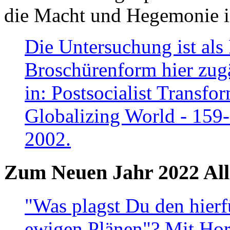
die Macht und Hegemonie in
Die Untersuchung ist als 
Broschürenform hier zugä
in: Postsocialist Transfo
Globalizing World - 159
2002.
Zum Neuen Jahr 2022 All
"Was plagst Du den hierf
ewigen Plänen"? Mit Hora