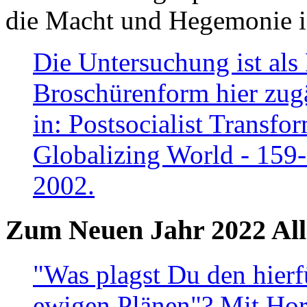
die Macht und Hegemonie in
Die Untersuchung ist als 
Broschürenform hier zugä
in: Postsocialist Transfo
Globalizing World - 159
2002.
Zum Neuen Jahr 2022 All
"Was plagst Du den hierf
ewigen Plänen"? Mit Hora