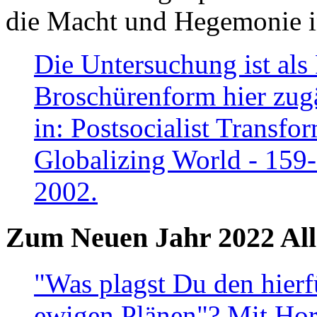
die Macht und Hegemonie in
Die Untersuchung ist als 
Broschürenform hier zugä
in: Postsocialist Transfo
Globalizing World - 159
2002.
Zum Neuen Jahr 2022 All
"Was plagst Du den hierf
ewigen Plänen"? Mit Hora