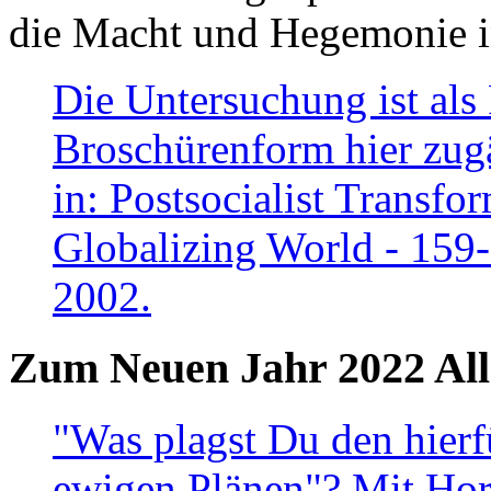
die Macht und Hegemonie in
Die Untersuchung ist als 
Broschürenform hier zugä
in: Postsocialist Transfo
Globalizing World - 159
2002.
Zum Neuen Jahr 2022 All
"Was plagst Du den hierf
ewigen Plänen"? Mit Hora