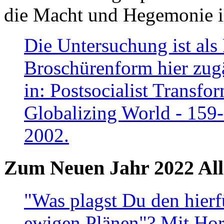
die Macht und Hegemonie in
Die Untersuchung ist als 
Broschürenform hier zugä
in: Postsocialist Transfo
Globalizing World - 159
2002.
Zum Neuen Jahr 2022 All
"Was plagst Du den hierf
ewigen Plänen"? Mit Hora