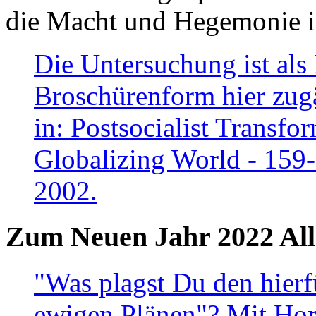
die Macht und Hegemonie in
Die Untersuchung ist als 
Broschürenform hier zugä
in: Postsocialist Transfo
Globalizing World - 159
2002.
Zum Neuen Jahr 2022 All
"Was plagst Du den hierf
ewigen Plänen"? Mit Hora