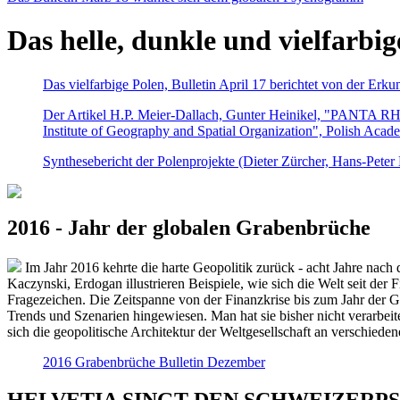
Das helle, dunkle und vielfarbig
Das vielfarbige Polen, Bulletin April 17 berichtet von der Erk
Der Artikel H.P. Meier-Dallach, Gunter Heinikel, "PANTA RHEI
Institute of Geography and Spatial Organization", Polish Acad
Synthesebericht der Polenprojekte (Dieter Zürcher, Hans-Pete
2016 - Jahr der globalen Grabenbrüche
Im Jahr 2016 kehrte die harte Geopolitik zurück - acht Jahre nach 
Kaczynski, Erdogan illustrieren Beispiele, wie sich die Welt seit der
Fragezeichen. Die Zeitspanne von der Finanzkrise bis zum Jahr der Gr
Trends und Szenarien hingewiesen. Man hat sie bisher nicht verarbe
sich die geopolitische Architektur der Weltgesellschaft an verschiede
2016 Grabenbrüche Bulletin Dezember
HELVETIA SINGT DEN SCHWEIZERPSALM 2