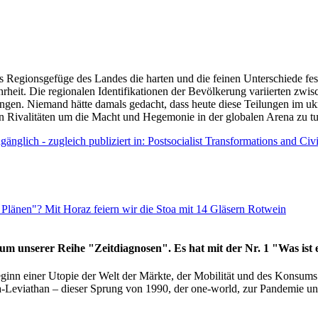
as Regionsgefüge des Landes die harten und die feinen Unterschiede fes
hrheit. Die regionalen Identifikationen der Bevölkerung variierten zwi
ngen. Niemand hätte damals gedacht, dass heute diese Teilungen im uk
 den Rivalitäten um die Macht und Hegemonie in der globalen Arena zu t
änglich - zugleich publiziert in: Postsocialist Transformations and Ci
Plänen"? Mit Horaz feiern wir die Stoa mit 14 Gläsern Rotwein
läum unserer Reihe "Zeitdiagnosen". Es hat mit der Nr. 1 "Was ist
eginn einer Utopie der Welt der Märkte, der Mobilität und des Konsu
viathan – dieser Sprung von 1990, der one-world, zur Pandemie und i