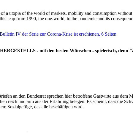
g of a utopia of the world of markets, mobility and consumption withou
 this leap from 1990, the one-world, to the pandemic and its consequenc
 Bulletin IV der Serie zur Corona-Krise ist erschienen, 6 Seiten
RGESTELLS - mit den besten Wünschen - spielerisch, denn "all
Briefen an den Bundesrat sprechen hier betroffene Gastwirte aus dem Mi
hen reich und arm aus der Erfahrung belegen. Es scheint, dass die Sc
nem Sozialgefüge, das alle beschäftigen wird.