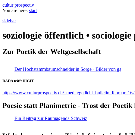
cultur prospectiv
You are here:
start
sidebar
soziologie öffentlich • sociologi
Zur Poetik der Weltgesellschaft
Der Hochstammbaumschneider in Sorge - Bilder von gs
DADA trifft DIGIT
https://www.culturprospectiv.ch/_media/gedicht_bulletin_februar_16-
Poesie statt Planimetrie - Trost der Poeti
Ein Beitrag zur Raumagenda Schweiz