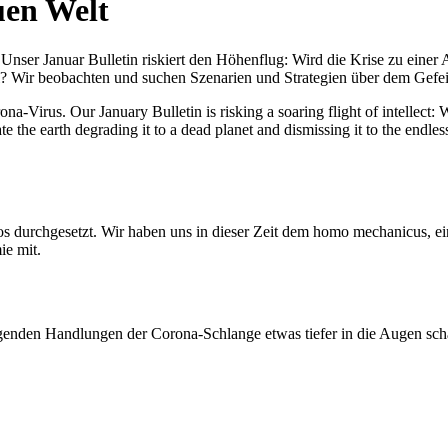
uen Welt
nser Januar Bulletin riskiert den Höhenflug: Wird die Krise zu einer 
All? Wir beobachten und suchen Szenarien und Strategien über dem Ge
-Virus. Our January Bulletin is risking a soaring flight of intellect: Wi
te the earth degrading it to a dead planet and dismissing it to the endl
os durchgesetzt. Wir haben uns in dieser Zeit dem homo mechanicus, e
ie mit.
genden Handlungen der Corona-Schlange etwas tiefer in die Augen sc