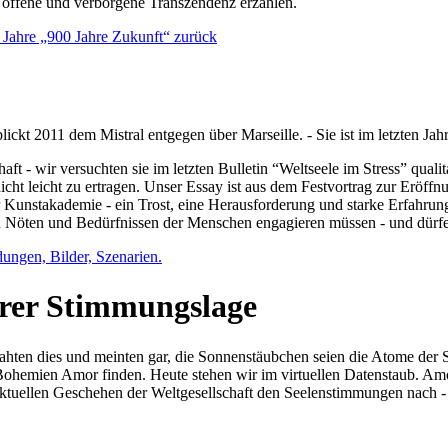
e offene und verborgene Transzendenz erzählen.
0 Jahre „900 Jahre Zukunft“ zurück
lickt 2011 dem Mistral entgegen über Marseille. - Sie ist im letzten J
ft - wir versuchten sie im letzten Bulletin “Weltseele im Stress” qual
nicht leicht zu ertragen. Unser Essay ist aus dem Festvortrag zur Eröf
 Kunstakademie - ein Trost, eine Herausforderung und starke Erfahrun
en Nöten und Bedürfnissen der Menschen engagieren müssen - und dürf
dungen, Bilder, Szenarien.
ihrer Stimmungslage
ejahten dies und meinten gar, die Sonnenstäubchen seien die Atome der
n Bohemien Amor finden. Heute stehen wir im virtuellen Datenstaub. Am
aktuellen Geschehen der Weltgesellschaft den Seelenstimmungen nach - 