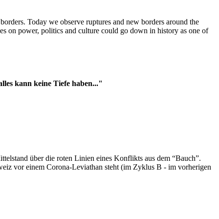
t borders. Today we observe ruptures and new borders around the
es on power, politics and culture could go down in history as one of
es kann keine Tiefe haben..."
ttelstand über die roten Linien eines Konflikts aus dem “Bauch”.
hweiz vor einem Corona-Leviathan steht (im Zyklus B - im vorherigen