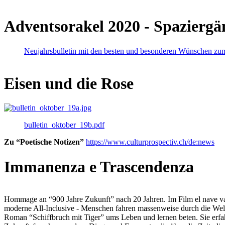
Adventsorakel 2020 - Spaziergä
Neujahrsbulletin mit den besten und besonderen Wünschen zu
Eisen und die Rose
bulletin_oktober_19b.pdf
Zu “Poetische Notizen”
https://www.culturprospectiv.ch/de:news
Immanenza e Trascendenza
Hommage an “900 Jahre Zukunft” nach 20 Jahren. Im Film el nave va lies
moderne All-Inclusive - Menschen fahren massenweise durch die Weltm
Roman “Schiffbruch mit Tiger” ums Leben und lernen beten. Sie erfah