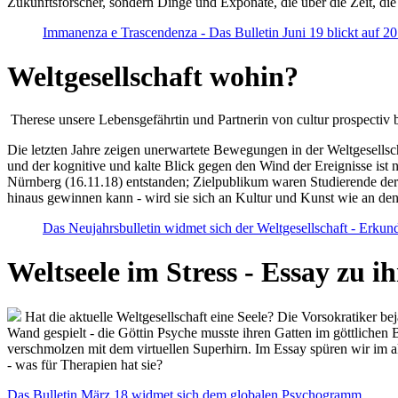
Zukunftsforscher, sondern Dinge und Exponate, die über die Zeit, di
Immanenza e Trascendenza - Das Bulletin Juni 19 blickt auf 2
Weltgesellschaft wohin?
Therese unsere Lebensgefährtin und Partnerin von cultur prospectiv b
Die letzten Jahre zeigen unerwartete Bewegungen in der Weltgesellscha
und der kognitive und kalte Blick gegen den Wind der Ereignisse ist 
Nürnberg (16.11.18) entstanden; Zielpublikum waren Studierende der
hinaus gewinnen kann - wird sie sich an Kultur und Kunst wie an d
Das Neujahrsbulletin widmet sich der Weltgesellschaft - Erkun
Weltseele im Stress - Essay zu 
Hat die aktuelle Weltgesellschaft eine Seele? Die Vorsokratiker b
Wand gespielt - die Göttin Psyche musste ihren Gatten im göttliche
verschmolzen mit dem virtuellen Superhirn. Im Essay spüren wir im 
- was für Therapien hat sie?
Das Bulletin März 18 widmet sich dem globalen Psychogramm