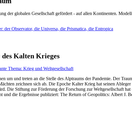
läum
ng der globalen Gesellschaft gefördert - auf allen Kontinenten. Modelle
 der Observator, die Universa, die Prismatica, die Entropica
 des Kalten Krieges
ante Thema: Krieg und Weltgesellschaft
en um und treten an die Stelle des Alptraums der Pandemie. Der Traum v
ten zeichnen sich ab. Die Epoche Kalter Krieg hat seinen Ableger bis 
d. Die Stiftung zur Förderung der Forschung zur Weltgesellschaft hat
 und die Ergebnisse publiziert: The Return of Geopolitics: Albert J. Be