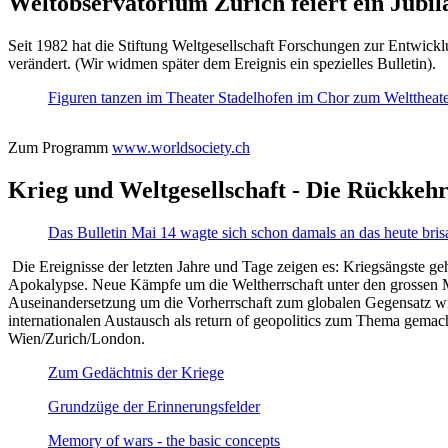
Weltobservatorium Zürich feiert ein Jubi
Seit 1982 hat die Stiftung Weltgesellschaft Forschungen zur Entwicklu
verändert. (Wir widmen später dem Ereignis ein spezielles Bulletin).
Figuren tanzen im Theater Stadelhofen im Chor zum Welttheater:
Zum Programm
www.worldsociety.ch
Krieg und Weltgesellschaft - Die Rückkehr
Das Bulletin Mai 14 wagte sich schon damals an das heute bris
Die Ereignisse der letzten Jahre und Tage zeigen es: Kriegsängste geh
Apokalypse. Neue Kämpfe um die Weltherrschaft unter den grossen Mäch
Auseinandersetzung um die Vorherrschaft zum globalen Gegensatz wir
internationalen Austausch als return of geopolitics zum Thema gemacht
Wien/Zurich/London.
Zum Gedächtnis der Kriege
Grundzüge der Erinnerungsfelder
Memory of wars - the basic concepts