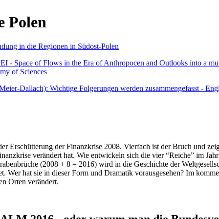
e Polen
undung in die Regionen in Südost-Polen
 - Space of Flows in the Era of Anthropocen and Outlooks into a mult
emy of Sciences
r Meier-Dallach): Wichtige Folgerungen werden zusammengefasst - Engl
der Erschütterung der Finanzkrise 2008. Vierfach ist der Bruch und zeig
 Finanzkrise verändert hat. Wie entwickeln sich die vier “Reiche” im J
abenbrüche (2008 + 8 = 2016) wird in die Geschichte der Weltgesellsch
itet. Wer hat sie in dieser Form und Dramatik vorausgesehen? Im komm
nen Orten verändert.
016 - oder warum man die Bundesverfa