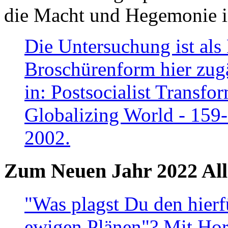
die Macht und Hegemonie in
Die Untersuchung ist als 
Broschürenform hier zugä
in: Postsocialist Transfo
Globalizing World - 159
2002.
Zum Neuen Jahr 2022 All
"Was plagst Du den hierf
ewigen Plänen"? Mit Hora