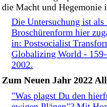
die Macht und Hegemonie in
Die Untersuchung ist als 
Broschürenform hier zugä
in: Postsocialist Transfo
Globalizing World - 159
2002.
Zum Neuen Jahr 2022 All
"Was plagst Du den hierf
ewigen Plänen"? Mit Hora