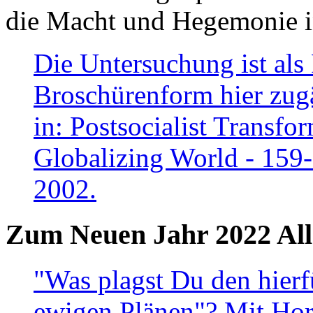
die Macht und Hegemonie in
Die Untersuchung ist als 
Broschürenform hier zugä
in: Postsocialist Transfo
Globalizing World - 159
2002.
Zum Neuen Jahr 2022 All
"Was plagst Du den hierf
ewigen Plänen"? Mit Hora