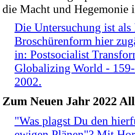
die Macht und Hegemonie in
Die Untersuchung ist als 
Broschürenform hier zugä
in: Postsocialist Transfo
Globalizing World - 159
2002.
Zum Neuen Jahr 2022 All
"Was plagst Du den hierf
ewigen Plänen"? Mit Hora