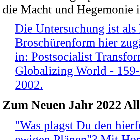
die Macht und Hegemonie in
Die Untersuchung ist als 
Broschürenform hier zugä
in: Postsocialist Transfo
Globalizing World - 159
2002.
Zum Neuen Jahr 2022 All
"Was plagst Du den hierf
ewigen Plänen"? Mit Hora