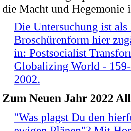
die Macht und Hegemonie in
Die Untersuchung ist als 
Broschürenform hier zugä
in: Postsocialist Transfo
Globalizing World - 159
2002.
Zum Neuen Jahr 2022 All
"Was plagst Du den hierf
ewigen Plänen"? Mit Hora