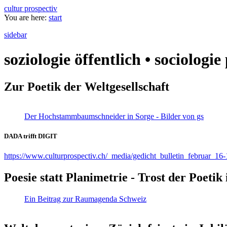
cultur prospectiv
You are here:
start
sidebar
soziologie öffentlich • sociologi
Zur Poetik der Weltgesellschaft
Der Hochstammbaumschneider in Sorge - Bilder von gs
DADA trifft DIGIT
https://www.culturprospectiv.ch/_media/gedicht_bulletin_februar_16-
Poesie statt Planimetrie - Trost der Poeti
Ein Beitrag zur Raumagenda Schweiz