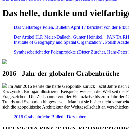
Das helle, dunkle und vielfarbig
Das vielfarbige Polen, Bulletin April 17 berichtet von der Erk
Der Artikel H.P. Meier-Dallach, Gunter Heinikel, "PANTA RHEI
Institute of Geography and Spatial Organization", Polish Acad
Synthesebericht der Polenprojekte (Dieter Zürcher, Hans-Pete
2016 - Jahr der globalen Grabenbrüche
Im Jahr 2016 kehrte die harte Geopolitik zurück - acht Jahre nach 
Kaczynski, Erdogan illustrieren Beispiele, wie sich die Welt seit der
Fragezeichen. Die Zeitspanne von der Finanzkrise bis zum Jahr der Gr
Trends und Szenarien hingewiesen. Man hat sie bisher nicht verarbe
sich die geopolitische Architektur der Weltgesellschaft an verschiede
2016 Grabenbrüche Bulletin Dezember
HELVETIA SINGT DEN SCHWEIZERPSALM 2