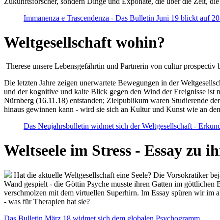
Zukunftsforscher, sondern Dinge und Exponate, die über die Zeit, di
Immanenza e Trascendenza - Das Bulletin Juni 19 blickt auf 2
Weltgesellschaft wohin?
Therese unsere Lebensgefährtin und Partnerin von cultur prospectiv b
Die letzten Jahre zeigen unerwartete Bewegungen in der Weltgesellscha
und der kognitive und kalte Blick gegen den Wind der Ereignisse ist 
Nürnberg (16.11.18) entstanden; Zielpublikum waren Studierende der
hinaus gewinnen kann - wird sie sich an Kultur und Kunst wie an d
Das Neujahrsbulletin widmet sich der Weltgesellschaft - Erkun
Weltseele im Stress - Essay zu 
Hat die aktuelle Weltgesellschaft eine Seele? Die Vorsokratiker b
Wand gespielt - die Göttin Psyche musste ihren Gatten im göttliche
verschmolzen mit dem virtuellen Superhirn. Im Essay spüren wir im 
- was für Therapien hat sie?
Das Bulletin März 18 widmet sich dem globalen Psychogramm