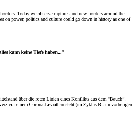
t borders. Today we observe ruptures and new borders around the
es on power, politics and culture could go down in history as one of
es kann keine Tiefe haben..."
ttelstand über die roten Linien eines Konflikts aus dem “Bauch”.
hweiz vor einem Corona-Leviathan steht (im Zyklus B - im vorherigen