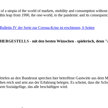
g of a utopia of the world of markets, mobility and consumption withou
 this leap from 1990, the one-world, to the pandemic and its consequenc
 Bulletin IV der Serie zur Corona-Krise ist erschienen, 6 Seiten
RGESTELLS - mit den besten Wünschen - spielerisch, denn "all
Briefen an den Bundesrat sprechen hier betroffene Gastwirte aus dem Mi
hen reich und arm aus der Erfahrung belegen. Es scheint, dass die Sc
nem Sozialgefüge, das alle beschäftigen wird.