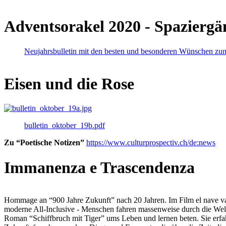
Adventsorakel 2020 - Spaziergä
Neujahrsbulletin mit den besten und besonderen Wünschen zu
Eisen und die Rose
bulletin_oktober_19b.pdf
Zu “Poetische Notizen”
https://www.culturprospectiv.ch/de:news
Immanenza e Trascendenza
Hommage an “900 Jahre Zukunft” nach 20 Jahren. Im Film el nave va lies
moderne All-Inclusive - Menschen fahren massenweise durch die Weltm
Roman “Schiffbruch mit Tiger” ums Leben und lernen beten. Sie erfah