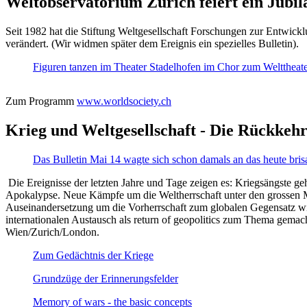
Weltobservatorium Zürich feiert ein Jubi
Seit 1982 hat die Stiftung Weltgesellschaft Forschungen zur Entwicklu
verändert. (Wir widmen später dem Ereignis ein spezielles Bulletin).
Figuren tanzen im Theater Stadelhofen im Chor zum Welttheater:
Zum Programm
www.worldsociety.ch
Krieg und Weltgesellschaft - Die Rückkehr
Das Bulletin Mai 14 wagte sich schon damals an das heute bris
Die Ereignisse der letzten Jahre und Tage zeigen es: Kriegsängste geh
Apokalypse. Neue Kämpfe um die Weltherrschaft unter den grossen Mäch
Auseinandersetzung um die Vorherrschaft zum globalen Gegensatz wir
internationalen Austausch als return of geopolitics zum Thema gemacht
Wien/Zurich/London.
Zum Gedächtnis der Kriege
Grundzüge der Erinnerungsfelder
Memory of wars - the basic concepts