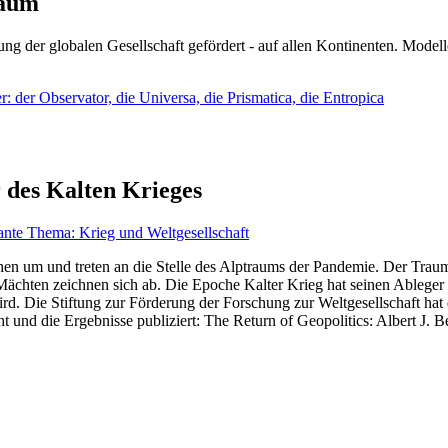
läum
ng der globalen Gesellschaft gefördert - auf allen Kontinenten. Modelle
 der Observator, die Universa, die Prismatica, die Entropica
 des Kalten Krieges
ante Thema: Krieg und Weltgesellschaft
en um und treten an die Stelle des Alptraums der Pandemie. Der Traum v
ten zeichnen sich ab. Die Epoche Kalter Krieg hat seinen Ableger bis 
d. Die Stiftung zur Förderung der Forschung zur Weltgesellschaft hat
 und die Ergebnisse publiziert: The Return of Geopolitics: Albert J. Be