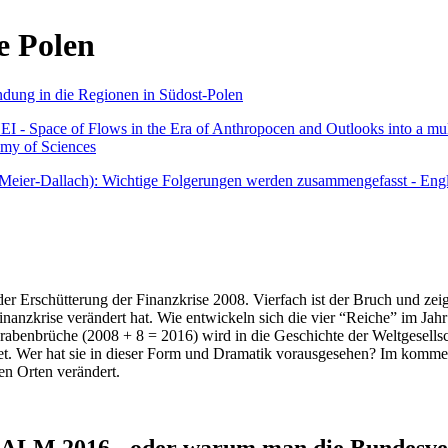
e Polen
undung in die Regionen in Südost-Polen
 - Space of Flows in the Era of Anthropocen and Outlooks into a mult
emy of Sciences
r Meier-Dallach): Wichtige Folgerungen werden zusammengefasst - Engl
der Erschütterung der Finanzkrise 2008. Vierfach ist der Bruch und zeig
 Finanzkrise verändert hat. Wie entwickeln sich die vier “Reiche” im J
abenbrüche (2008 + 8 = 2016) wird in die Geschichte der Weltgesellsch
itet. Wer hat sie in dieser Form und Dramatik vorausgesehen? Im komm
nen Orten verändert.
016 - oder warum man die Bundesverfa