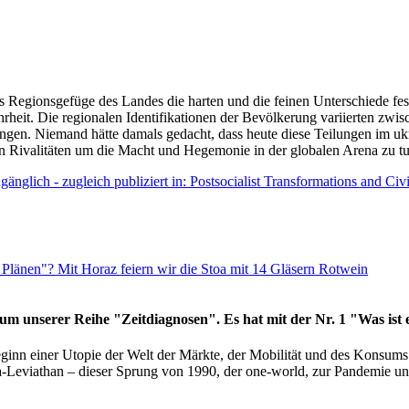
as Regionsgefüge des Landes die harten und die feinen Unterschiede fes
hrheit. Die regionalen Identifikationen der Bevölkerung variierten zwi
ngen. Niemand hätte damals gedacht, dass heute diese Teilungen im uk
 den Rivalitäten um die Macht und Hegemonie in der globalen Arena zu t
änglich - zugleich publiziert in: Postsocialist Transformations and Ci
Plänen"? Mit Horaz feiern wir die Stoa mit 14 Gläsern Rotwein
läum unserer Reihe "Zeitdiagnosen". Es hat mit der Nr. 1 "Was ist
eginn einer Utopie der Welt der Märkte, der Mobilität und des Konsu
viathan – dieser Sprung von 1990, der one-world, zur Pandemie und i