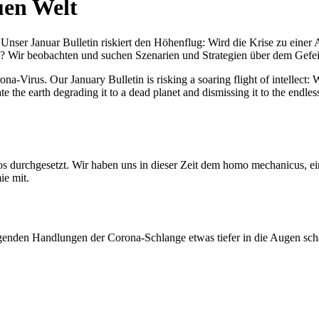
uen Welt
nser Januar Bulletin riskiert den Höhenflug: Wird die Krise zu einer 
All? Wir beobachten und suchen Szenarien und Strategien über dem Ge
-Virus. Our January Bulletin is risking a soaring flight of intellect: Wi
te the earth degrading it to a dead planet and dismissing it to the endl
os durchgesetzt. Wir haben uns in dieser Zeit dem homo mechanicus, e
ie mit.
genden Handlungen der Corona-Schlange etwas tiefer in die Augen sc