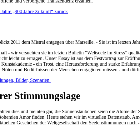
e offene und verborgene Transzendenz erzählen.
0 Jahre „900 Jahre Zukunft“ zurück
lickt 2011 dem Mistral entgegen über Marseille. - Sie ist im letzten J
ft - wir versuchten sie im letzten Bulletin “Weltseele im Stress” qual
nicht leicht zu ertragen. Unser Essay ist aus dem Festvortrag zur Eröf
 Kunstakademie - ein Trost, eine Herausforderung und starke Erfahrun
en Nöten und Bedürfnissen der Menschen engagieren müssen - und dürf
dungen, Bilder, Szenarien.
ihrer Stimmungslage
ejahten dies und meinten gar, die Sonnenstäubchen seien die Atome der
n Bohemien Amor finden. Heute stehen wir im virtuellen Datenstaub. Am
aktuellen Geschehen der Weltgesellschaft den Seelenstimmungen nach - 