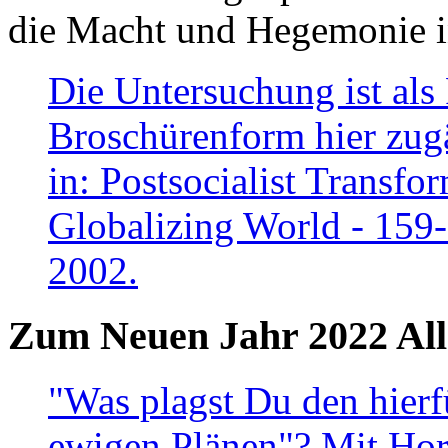
die Macht und Hegemonie in
Die Untersuchung ist als 
Broschürenform hier zugä
in: Postsocialist Transfo
Globalizing World - 159
2002.
Zum Neuen Jahr 2022 All
"Was plagst Du den hierf
ewigen Plänen"? Mit Hora