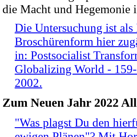
die Macht und Hegemonie in
Die Untersuchung ist als 
Broschürenform hier zugä
in: Postsocialist Transfo
Globalizing World - 159
2002.
Zum Neuen Jahr 2022 All
"Was plagst Du den hierf
ewigen Plänen"? Mit Hora