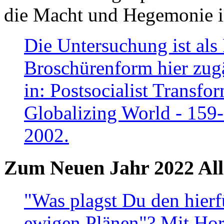
die Macht und Hegemonie in
Die Untersuchung ist als 
Broschürenform hier zugä
in: Postsocialist Transfo
Globalizing World - 159
2002.
Zum Neuen Jahr 2022 All
"Was plagst Du den hierf
ewigen Plänen"? Mit Hora