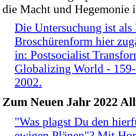
die Macht und Hegemonie in
Die Untersuchung ist als 
Broschürenform hier zugä
in: Postsocialist Transfo
Globalizing World - 159
2002.
Zum Neuen Jahr 2022 All
"Was plagst Du den hierf
ewigen Plänen"? Mit Hora