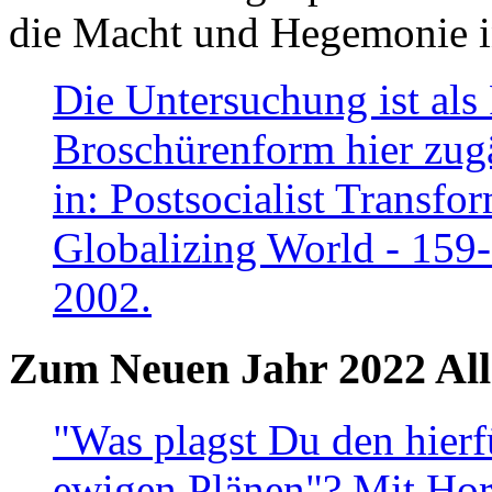
die Macht und Hegemonie in
Die Untersuchung ist als 
Broschürenform hier zugä
in: Postsocialist Transfo
Globalizing World - 159
2002.
Zum Neuen Jahr 2022 All
"Was plagst Du den hierf
ewigen Plänen"? Mit Hora