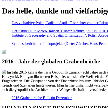
Das helle, dunkle und vielfarbig
Das vielfarbige Polen, Bulletin April 17 berichtet von der Erk
Der Artikel H.P. Meier-Dallach, Gunter Heinikel, "PANTA RHEI
Institute of Geography and Spatial Organization", Polish Acad
Synthesebericht der Polenprojekte (Dieter Zürcher, Hans-Pete
2016 - Jahr der globalen Grabenbrüche
Im Jahr 2016 kehrte die harte Geopolitik zurück - acht Jahre nach 
Kaczynski, Erdogan illustrieren Beispiele, wie sich die Welt seit der
Fragezeichen. Die Zeitspanne von der Finanzkrise bis zum Jahr der Gr
Trends und Szenarien hingewiesen. Man hat sie bisher nicht verarbe
sich die geopolitische Architektur der Weltgesellschaft an verschiede
2016 Grabenbrüche Bulletin Dezember
HELVETIA SINGT DEN SCHWEIZERPSALM 2