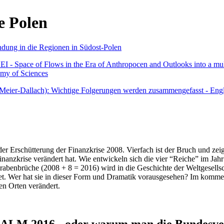
e Polen
undung in die Regionen in Südost-Polen
 - Space of Flows in the Era of Anthropocen and Outlooks into a mult
emy of Sciences
r Meier-Dallach): Wichtige Folgerungen werden zusammengefasst - Engl
der Erschütterung der Finanzkrise 2008. Vierfach ist der Bruch und zeig
 Finanzkrise verändert hat. Wie entwickeln sich die vier “Reiche” im J
abenbrüche (2008 + 8 = 2016) wird in die Geschichte der Weltgesellsch
itet. Wer hat sie in dieser Form und Dramatik vorausgesehen? Im komm
nen Orten verändert.
016 - oder warum man die Bundesverfa