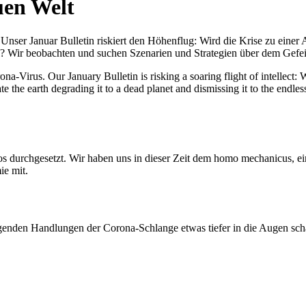
uen Welt
nser Januar Bulletin riskiert den Höhenflug: Wird die Krise zu einer 
All? Wir beobachten und suchen Szenarien und Strategien über dem Ge
-Virus. Our January Bulletin is risking a soaring flight of intellect: Wi
te the earth degrading it to a dead planet and dismissing it to the endl
os durchgesetzt. Wir haben uns in dieser Zeit dem homo mechanicus, e
ie mit.
genden Handlungen der Corona-Schlange etwas tiefer in die Augen sc