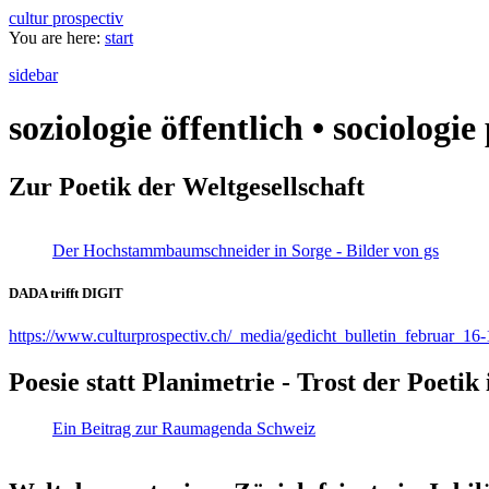
cultur prospectiv
You are here:
start
sidebar
soziologie öffentlich • sociologi
Zur Poetik der Weltgesellschaft
Der Hochstammbaumschneider in Sorge - Bilder von gs
DADA trifft DIGIT
https://www.culturprospectiv.ch/_media/gedicht_bulletin_februar_16-
Poesie statt Planimetrie - Trost der Poeti
Ein Beitrag zur Raumagenda Schweiz