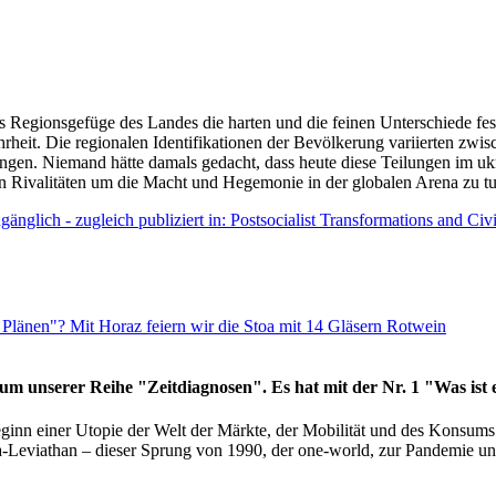
as Regionsgefüge des Landes die harten und die feinen Unterschiede fes
hrheit. Die regionalen Identifikationen der Bevölkerung variierten zwi
ngen. Niemand hätte damals gedacht, dass heute diese Teilungen im uk
 den Rivalitäten um die Macht und Hegemonie in der globalen Arena zu t
änglich - zugleich publiziert in: Postsocialist Transformations and Ci
Plänen"? Mit Horaz feiern wir die Stoa mit 14 Gläsern Rotwein
läum unserer Reihe "Zeitdiagnosen". Es hat mit der Nr. 1 "Was ist
eginn einer Utopie der Welt der Märkte, der Mobilität und des Konsu
viathan – dieser Sprung von 1990, der one-world, zur Pandemie und i