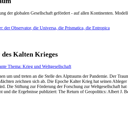
läum
ng der globalen Gesellschaft gefördert - auf allen Kontinenten. Modelle
 der Observator, die Universa, die Prismatica, die Entropica
 des Kalten Krieges
ante Thema: Krieg und Weltgesellschaft
en um und treten an die Stelle des Alptraums der Pandemie. Der Traum v
ten zeichnen sich ab. Die Epoche Kalter Krieg hat seinen Ableger bis 
d. Die Stiftung zur Förderung der Forschung zur Weltgesellschaft hat
 und die Ergebnisse publiziert: The Return of Geopolitics: Albert J. Be