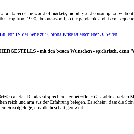
g of a utopia of the world of markets, mobility and consumption withou
 this leap from 1990, the one-world, to the pandemic and its consequenc
 Bulletin IV der Serie zur Corona-Krise ist erschienen, 6 Seiten
RGESTELLS - mit den besten Wünschen - spielerisch, denn "all
Briefen an den Bundesrat sprechen hier betroffene Gastwirte aus dem Mi
hen reich und arm aus der Erfahrung belegen. Es scheint, dass die Sc
nem Sozialgefüge, das alle beschäftigen wird.