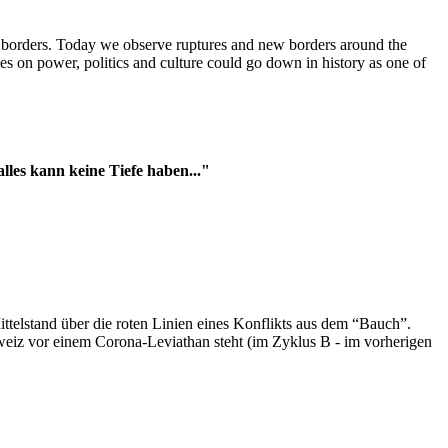
t borders. Today we observe ruptures and new borders around the
es on power, politics and culture could go down in history as one of
es kann keine Tiefe haben..."
ttelstand über die roten Linien eines Konflikts aus dem “Bauch”.
hweiz vor einem Corona-Leviathan steht (im Zyklus B - im vorherigen