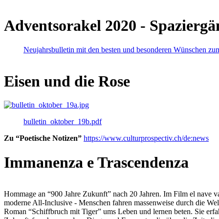
Adventsorakel 2020 - Spaziergä
Neujahrsbulletin mit den besten und besonderen Wünschen zu
Eisen und die Rose
bulletin_oktober_19b.pdf
Zu “Poetische Notizen”
https://www.culturprospectiv.ch/de:news
Immanenza e Trascendenza
Hommage an “900 Jahre Zukunft” nach 20 Jahren. Im Film el nave va lies
moderne All-Inclusive - Menschen fahren massenweise durch die Weltm
Roman “Schiffbruch mit Tiger” ums Leben und lernen beten. Sie erfah