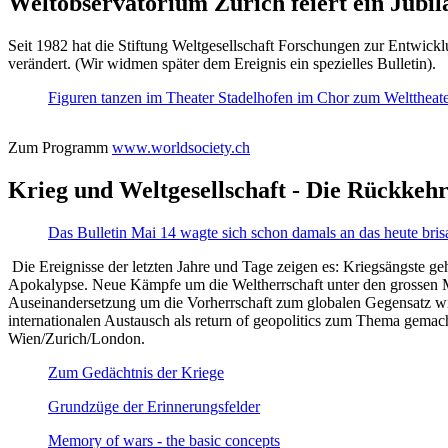
Weltobservatorium Zürich feiert ein Jubi
Seit 1982 hat die Stiftung Weltgesellschaft Forschungen zur Entwicklu
verändert. (Wir widmen später dem Ereignis ein spezielles Bulletin).
Figuren tanzen im Theater Stadelhofen im Chor zum Welttheater:
Zum Programm
www.worldsociety.ch
Krieg und Weltgesellschaft - Die Rückkehr
Das Bulletin Mai 14 wagte sich schon damals an das heute bris
Die Ereignisse der letzten Jahre und Tage zeigen es: Kriegsängste geh
Apokalypse. Neue Kämpfe um die Weltherrschaft unter den grossen Mäch
Auseinandersetzung um die Vorherrschaft zum globalen Gegensatz wir
internationalen Austausch als return of geopolitics zum Thema gemacht
Wien/Zurich/London.
Zum Gedächtnis der Kriege
Grundzüge der Erinnerungsfelder
Memory of wars - the basic concepts