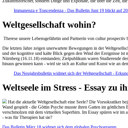
Zukunftsforscher, sondern Dinge und Exponate, die über die Zeit, di
Immanenza e Trascendenza - Das Bulletin Juni 19 blickt auf 2
Weltgesellschaft wohin?
Therese unsere Lebensgefährtin und Partnerin von cultur prospectiv b
Die letzten Jahre zeigen unerwartete Bewegungen in der Weltgesellscha
und der kognitive und kalte Blick gegen den Wind der Ereignisse ist 
Nürnberg (16.11.18) entstanden; Zielpublikum waren Studierende der
hinaus gewinnen kann - wird sie sich an Kultur und Kunst wie an d
Das Neujahrsbulletin widmet sich der Weltgesellschaft - Erkun
Weltseele im Stress - Essay zu 
Hat die aktuelle Weltgesellschaft eine Seele? Die Vorsokratiker b
Wand gespielt - die Göttin Psyche musste ihren Gatten im göttliche
verschmolzen mit dem virtuellen Superhirn. Im Essay spüren wir im 
- was für Therapien hat sie?
Das Bulletin März 18 widmet sich dem globalen Psychogramm