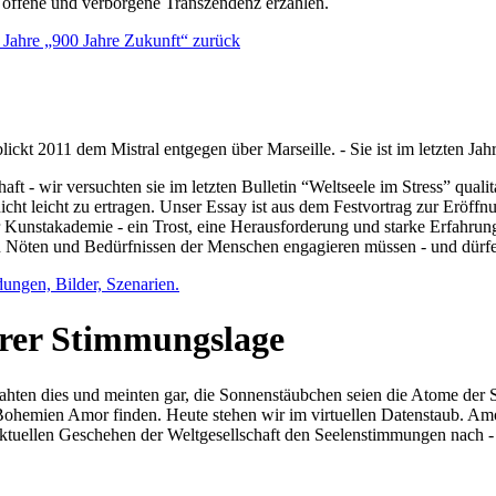
e offene und verborgene Transzendenz erzählen.
0 Jahre „900 Jahre Zukunft“ zurück
lickt 2011 dem Mistral entgegen über Marseille. - Sie ist im letzten J
ft - wir versuchten sie im letzten Bulletin “Weltseele im Stress” qual
nicht leicht zu ertragen. Unser Essay ist aus dem Festvortrag zur Eröf
 Kunstakademie - ein Trost, eine Herausforderung und starke Erfahrun
en Nöten und Bedürfnissen der Menschen engagieren müssen - und dürf
dungen, Bilder, Szenarien.
ihrer Stimmungslage
ejahten dies und meinten gar, die Sonnenstäubchen seien die Atome der
n Bohemien Amor finden. Heute stehen wir im virtuellen Datenstaub. Am
aktuellen Geschehen der Weltgesellschaft den Seelenstimmungen nach - 