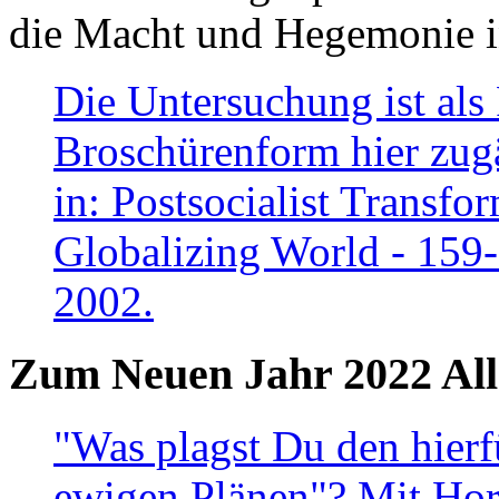
die Macht und Hegemonie in
Die Untersuchung ist als 
Broschürenform hier zugä
in: Postsocialist Transfo
Globalizing World - 159
2002.
Zum Neuen Jahr 2022 All
"Was plagst Du den hierf
ewigen Plänen"? Mit Hora