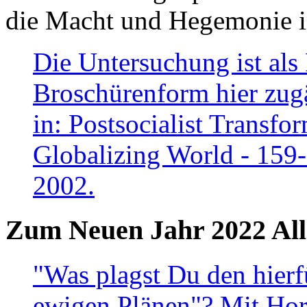
die Macht und Hegemonie in
Die Untersuchung ist als 
Broschürenform hier zugä
in: Postsocialist Transfo
Globalizing World - 159
2002.
Zum Neuen Jahr 2022 All
"Was plagst Du den hierf
ewigen Plänen"? Mit Hora