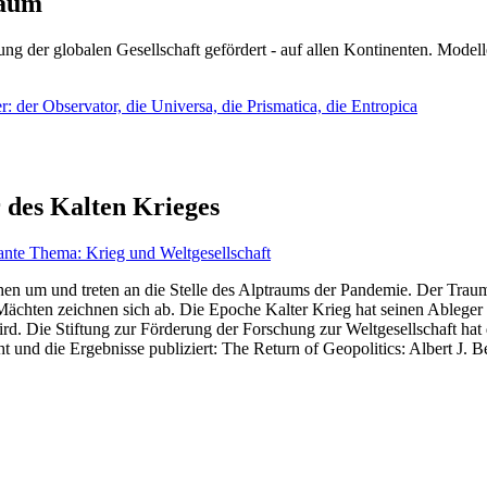
läum
ng der globalen Gesellschaft gefördert - auf allen Kontinenten. Modelle
 der Observator, die Universa, die Prismatica, die Entropica
 des Kalten Krieges
ante Thema: Krieg und Weltgesellschaft
en um und treten an die Stelle des Alptraums der Pandemie. Der Traum v
ten zeichnen sich ab. Die Epoche Kalter Krieg hat seinen Ableger bis 
d. Die Stiftung zur Förderung der Forschung zur Weltgesellschaft hat
 und die Ergebnisse publiziert: The Return of Geopolitics: Albert J. Be