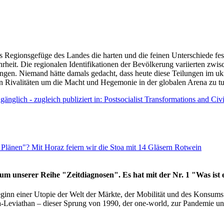
as Regionsgefüge des Landes die harten und die feinen Unterschiede fes
hrheit. Die regionalen Identifikationen der Bevölkerung variierten zwi
ngen. Niemand hätte damals gedacht, dass heute diese Teilungen im uk
 den Rivalitäten um die Macht und Hegemonie in der globalen Arena zu t
änglich - zugleich publiziert in: Postsocialist Transformations and Ci
Plänen"? Mit Horaz feiern wir die Stoa mit 14 Gläsern Rotwein
läum unserer Reihe "Zeitdiagnosen". Es hat mit der Nr. 1 "Was ist
eginn einer Utopie der Welt der Märkte, der Mobilität und des Konsu
viathan – dieser Sprung von 1990, der one-world, zur Pandemie und i