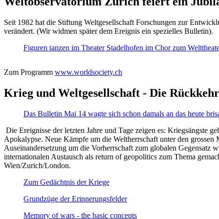
Weltobservatorium Zürich feiert ein Jubi
Seit 1982 hat die Stiftung Weltgesellschaft Forschungen zur Entwicklu
verändert. (Wir widmen später dem Ereignis ein spezielles Bulletin).
Figuren tanzen im Theater Stadelhofen im Chor zum Welttheater:
Zum Programm
www.worldsociety.ch
Krieg und Weltgesellschaft - Die Rückkehr
Das Bulletin Mai 14 wagte sich schon damals an das heute bris
Die Ereignisse der letzten Jahre und Tage zeigen es: Kriegsängste geh
Apokalypse. Neue Kämpfe um die Weltherrschaft unter den grossen Mäch
Auseinandersetzung um die Vorherrschaft zum globalen Gegensatz wir
internationalen Austausch als return of geopolitics zum Thema gemacht
Wien/Zurich/London.
Zum Gedächtnis der Kriege
Grundzüge der Erinnerungsfelder
Memory of wars - the basic concepts