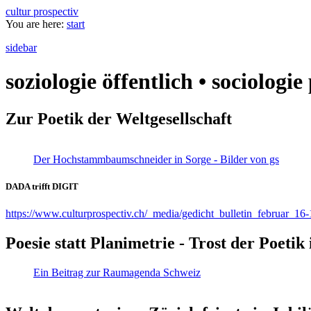
cultur prospectiv
You are here:
start
sidebar
soziologie öffentlich • sociologi
Zur Poetik der Weltgesellschaft
Der Hochstammbaumschneider in Sorge - Bilder von gs
DADA trifft DIGIT
https://www.culturprospectiv.ch/_media/gedicht_bulletin_februar_16-
Poesie statt Planimetrie - Trost der Poeti
Ein Beitrag zur Raumagenda Schweiz