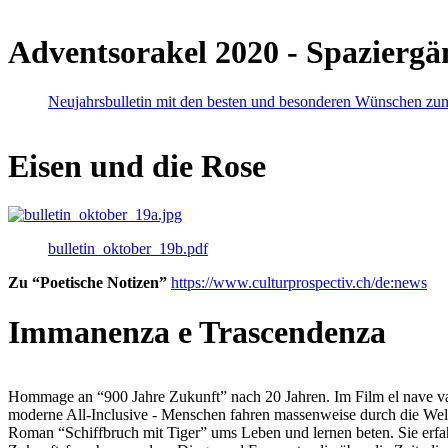
Adventsorakel 2020 - Spaziergä
Neujahrsbulletin mit den besten und besonderen Wünschen zu
Eisen und die Rose
bulletin_oktober_19b.pdf
Zu “Poetische Notizen”
https://www.culturprospectiv.ch/de:news
Immanenza e Trascendenza
Hommage an “900 Jahre Zukunft” nach 20 Jahren. Im Film el nave va lies
moderne All-Inclusive - Menschen fahren massenweise durch die Weltm
Roman “Schiffbruch mit Tiger” ums Leben und lernen beten. Sie erfah