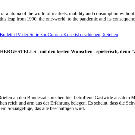
g of a utopia of the world of markets, mobility and consumption withou
 this leap from 1990, the one-world, to the pandemic and its consequenc
 Bulletin IV der Serie zur Corona-Krise ist erschienen, 6 Seiten
RGESTELLS - mit den besten Wünschen - spielerisch, denn "all
Briefen an den Bundesrat sprechen hier betroffene Gastwirte aus dem Mi
hen reich und arm aus der Erfahrung belegen. Es scheint, dass die Sc
nem Sozialgefüge, das alle beschäftigen wird.