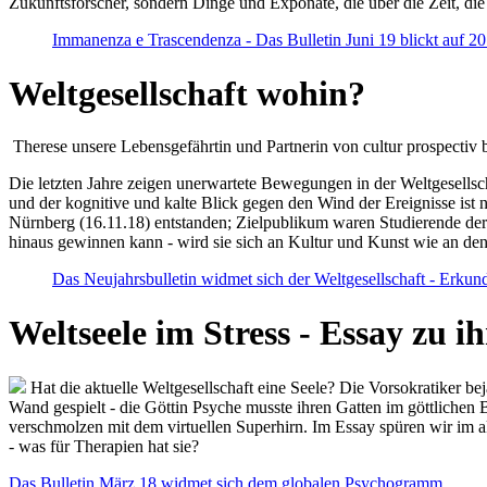
Zukunftsforscher, sondern Dinge und Exponate, die über die Zeit, di
Immanenza e Trascendenza - Das Bulletin Juni 19 blickt auf 2
Weltgesellschaft wohin?
Therese unsere Lebensgefährtin und Partnerin von cultur prospectiv b
Die letzten Jahre zeigen unerwartete Bewegungen in der Weltgesellscha
und der kognitive und kalte Blick gegen den Wind der Ereignisse ist 
Nürnberg (16.11.18) entstanden; Zielpublikum waren Studierende der
hinaus gewinnen kann - wird sie sich an Kultur und Kunst wie an d
Das Neujahrsbulletin widmet sich der Weltgesellschaft - Erkun
Weltseele im Stress - Essay zu 
Hat die aktuelle Weltgesellschaft eine Seele? Die Vorsokratiker b
Wand gespielt - die Göttin Psyche musste ihren Gatten im göttliche
verschmolzen mit dem virtuellen Superhirn. Im Essay spüren wir im 
- was für Therapien hat sie?
Das Bulletin März 18 widmet sich dem globalen Psychogramm