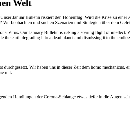
uen Welt
nser Januar Bulletin riskiert den Höhenflug: Wird die Krise zu einer 
All? Wir beobachten und suchen Szenarien und Strategien über dem Ge
-Virus. Our January Bulletin is risking a soaring flight of intellect: Wi
te the earth degrading it to a dead planet and dismissing it to the endl
os durchgesetzt. Wir haben uns in dieser Zeit dem homo mechanicus, e
ie mit.
genden Handlungen der Corona-Schlange etwas tiefer in die Augen sc