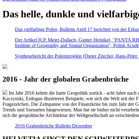
Das helle, dunkle und vielfarbig
Das vielfarbige Polen, Bulletin April 17 berichtet von der Erk
Der Artikel H.P. Meier-Dallach, Gunter Heinikel, "PANTA RHEI
Institute of Geography and Spatial Organization", Polish Acad
Synthesebericht der Polenprojekte (Dieter Zürcher, Hans-Pete
2016 - Jahr der globalen Grabenbrüche
Im Jahr 2016 kehrte die harte Geopolitik zurück - acht Jahre nach 
Kaczynski, Erdogan illustrieren Beispiele, wie sich die Welt seit der
Fragezeichen. Die Zeitspanne von der Finanzkrise bis zum Jahr der Gr
Trends und Szenarien hingewiesen. Man hat sie bisher nicht verarbe
sich die geopolitische Architektur der Weltgesellschaft an verschiede
2016 Grabenbrüche Bulletin Dezember
HELVETIA SINGT DEN SCHWEIZERPSALM 2