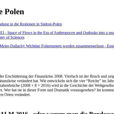
e Polen
undung in die Regionen in Südost-Polen
 - Space of Flows in the Era of Anthropocen and Outlooks into a mult
emy of Sciences
r Meier-Dallach): Wichtige Folgerungen werden zusammengefasst - Engl
der Erschütterung der Finanzkrise 2008. Vierfach ist der Bruch und zeig
 Finanzkrise verändert hat. Wie entwickeln sich die vier “Reiche” im J
abenbrüche (2008 + 8 = 2016) wird in die Geschichte der Weltgesellsch
itet. Wer hat sie in dieser Form und Dramatik vorausgesehen? Im komm
nen Orten verändert.
016 - oder warum man die Bundesverfa