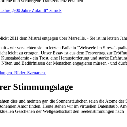
e offene und verborgene Transzendenz erzählen.
0 Jahre „900 Jahre Zukunft“ zurück
lickt 2011 dem Mistral entgegen über Marseille. - Sie ist im letzten J
ft - wir versuchten sie im letzten Bulletin “Weltseele im Stress” qual
nicht leicht zu ertragen. Unser Essay ist aus dem Festvortrag zur Eröf
 Kunstakademie - ein Trost, eine Herausforderung und starke Erfahrun
en Nöten und Bedürfnissen der Menschen engagieren müssen - und dürf
dungen, Bilder, Szenarien.
ihrer Stimmungslage
ejahten dies und meinten gar, die Sonnenstäubchen seien die Atome der
n Bohemien Amor finden. Heute stehen wir im virtuellen Datenstaub. Am
aktuellen Geschehen der Weltgesellschaft den Seelenstimmungen nach - 